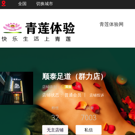
全国
切换城市
青莲体验网
顺泰足道（群力店）
店铺级别：
1年
店铺状态：
普通会员
|
店铺投诉
粉丝
访问量
32
7003
无主店铺
私信