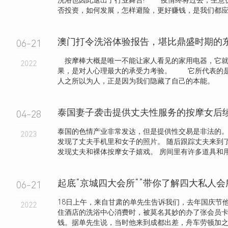
洗浴也因此退出了行业舞台! 疫情终将过去，生意仍
否投资，如何发展，怎样避险，更好赚钱，是我们都应该.
澳门打令洗浴体验报告，堪比鼎盛时期的
06-21
按摩棒大概是唯一不能让家人看见的家用电器，它就
2022
果，是对人心理最大的承受力考验。 它所代表的
人之所以为人，正是因为我们隐藏了自己的本能。 .
04-28
泰国的色情产业非常发达，但是提供性交易是非法的。
2023
发现了丈夫手机里和女子的照片。 随后跟踪丈夫来到
发现丈夫和裸体按摩女子嬉戏。 房间里有许多道具和用过
起底“京城四大会所“”带你了解四大私人
06-21
18日上午，来自甘肃的单先生告诉我们，去年国庆节
2022
住酒店的洗浴中心消费时，被莫名其妙的办了张会员
钱。据单先生说，当时他来到成都出差，舟车劳顿加之人