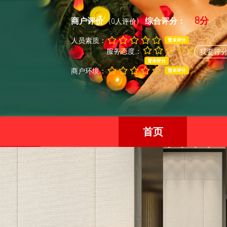
8分
商户评价
综合评分：
(0人评价)
人员素质：
暂未评分
服务态度：
我要评
暂未评分
商户环境：
暂未评分
首页