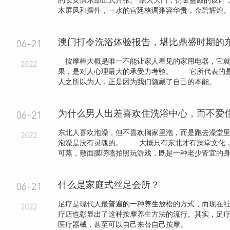
的长安俱乐部正式开张。 踏入大门，仿金銮殿的设计
木屏风和摆件，一水的宫廷格调雍容华贵，金碧辉煌
澳门打令洗浴体验报告，堪比鼎盛时期的
06-21
按摩棒大概是唯一不能让家人看见的家用电器，它就
2022
果，是对人心理最大的承受力考验。 它所代表的
人之所以为人，正是因为我们隐藏了自己的本能。 .
06-21
东北人喜欢泡澡，但不喜欢搁家里泡，而是跑去澡堂
2022
泡澡是没有灵魂的。 大概只有东北才有澡堂文化
可蒸，敷面膜唠嗑拍照玩游戏，既是一种老少皆宜的身心.
什么是家庭式丝足会所？
06-21
足疗是现代人最普遍的一种养生放松的方式，而现在
2022
疗店也彰显出了这种按摩养生方法的流行。其实，足
医疗器械，甚至可以自己来替自己按摩。