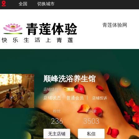
全国
切换城市
青莲体验网
顺峰洗浴养生馆
店铺级别：
1年
店铺状态：
普通会员
|
店铺投诉
粉丝
访问量
236
3503
无主店铺
私信