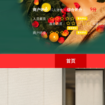
9分
商户评价
综合评分：
(0人评价)
人员素质：
暂未评分
服务态度：
我要评
暂未评分
商户环境：
暂未评分
首页