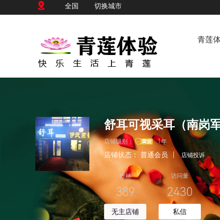
全国
切换城市
青莲
舒耳可视采耳（南岗
店铺级别：
1年
店铺状态：
普通会员
|
店铺投诉
粉丝
访问量
389
2430
无主店铺
私信