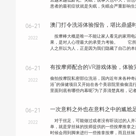
且越来越低龄化。失眠，说事大也不大，但也
患者的最初症状就是失眠，失眠会严重影响生活状
澳门打令洗浴体验报告，堪比鼎盛
06-21
按摩棒大概是唯一不能让家人看见的家用电
2022
果，是对人心理最大的承受力考验。 它所
人之所以为人，正是因为我们隐藏了自己的本能
有按摩师配合的VR游戏体验，体验
06-21
偷拍按摩院私密部位洗浴，国内近年来各种奇葩
2022
浴”的保健项目又开始在各个美容院里偷偷流行
里面到底有哪些内幕呢?为了弄清楚真相，记者对
一次意料之外也在意料之中的尴尬
06-21
对于丝足，可能做过或者没有听说过的人并
2022
单，就是穿丝袜的技师提供的一些按摩推拿之
时候会用到脚来进行一些推拿按摩，而且丝袜