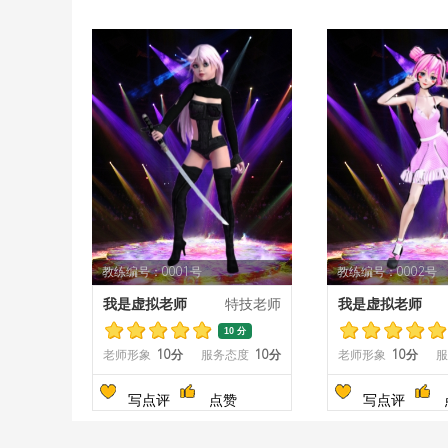
教练编号：0001号
教练编号：0002号
我是虚拟老师
特技老师
我是虚拟老师
10 分
老师形象
10分
服务态度
10分
老师形象
10分
服
写点评
点赞
写点评