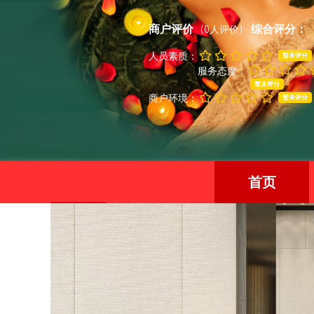
商户评价
综合评分：
(0人评价)
人员素质：
暂未评分
服务态度：
暂未评分
商户环境：
暂未评分
首页