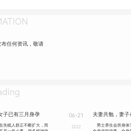
MATION
舒耳可视采耳（南岗军工店）还未发布任何资讯，敬请期待！
ding
女子已有三月身孕
06-21
在失眠人群正不断扩大，而
男士养生会所身体S
2022