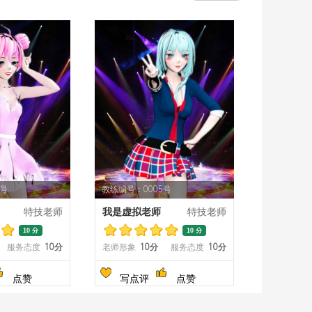
4号
教练编号：0005号
特技老师
我是虚拟老师
特技老师
10 分
10 分
服务态度
10分
老师形象
10分
服务态度
10分
点赞
写点评
点赞