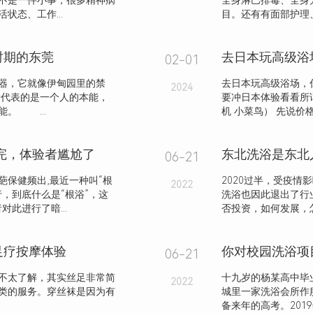
不是一件小事，很多精神病
全身淋巴排毒、全身
态、工作...
目。还有有面部护理、
时期的东莞
去日本玩高级浴
02-01
器，它就像伊甸园里的禁
去日本玩高级浴场，
2024
代表的是一个人的本能，
要冲日本体验看看所
。 ...
机 小菜鸟） 先说价格
完，体验者尴尬了
06-21
保健频出,最近一种叫“根
2020过半，受疫
2022
，到底什么是“根浴”，这
洗浴也因此退出了行
此进行了暗...
否投资，如何发展，怎
足疗按摩体验
你对校园洗浴项
06-21
不太了解，其实丝足非常简
十九岁的杨某高中毕
2022
类的服务。穿丝袜是因为有
城里一家洗浴会所作
备来年的高考。2019