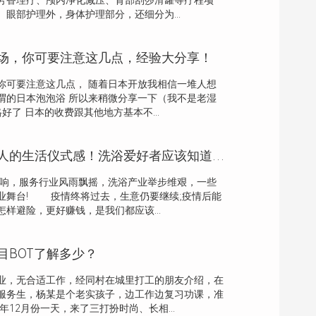
芳香理疗、颅内净化减压、背部刮莎滑罐等疗程项
眼部护理外，身体护理部分，还细分为...
场，你可要注意这几点，经验大分享！
你可要注意这几点， 随着日本开放我相信一堆人想
谓的日本泡泡浴 所以来稍微分享一下（我不是老湿
好了 日本的收费跟其他地方基本不...
东北洗浴是东北人的生活仪式感！洗浴爱好者应该知道的常识
情影响，服务行业风雨飘摇，洗浴产业举步维艰，一些
业舞台! 疫情终将过去，生意仍要继续;疫情后能
样避险，更好赚钱，是我们都应该...
目BOT了解多少？
业，无合适工作，经同村在城里打工的朋友介绍，在
服务生，杨某是个老实孩子，边工作边复习功课，准
年12月份一天，来了三打扮时尚、长相...