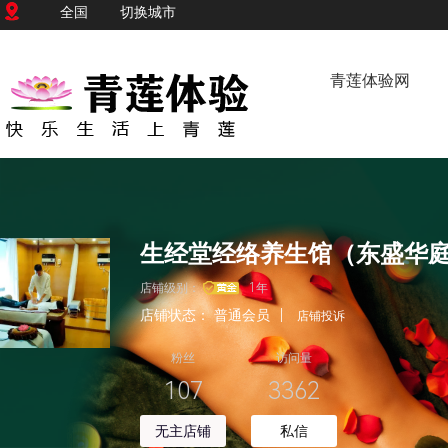
全国
切换城市
青莲体验网
生经堂经络养生馆（东盛华
店铺级别：
1年
店铺状态：
普通会员
|
店铺投诉
粉丝
访问量
107
3362
无主店铺
私信