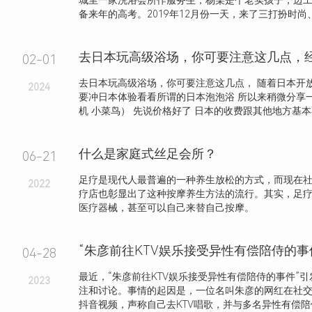
城里一家洗浴会所作服务生，杨某是个老实孩子，边
备来年的高考。2019年12月份一天，来了三打扮时尚、长
去日本玩高级浴场，你可要注意这几点，
02-01
去日本玩高级浴场，你可要注意这几点， 随着日本开
2024
要冲日本体验看看所谓的日本泡泡浴 所以来稍微分享
机 小菜鸟） 先说价格好了 日本的收费跟其他地方基本不.
什么是家庭式丝足会所？
06-21
足疗是现代人最普遍的一种养生放松的方式，而现在
2022
疗店也彰显出了这种按摩养生方法的流行。其实，足
医疗器械，甚至可以自己来替自己按摩。
“朱彦前往KTV娱乐接受异性有偿陪侍的事
04-28
最近，“朱彦前往KTV娱乐接受异性有偿陪侍的事件”
2023
注和讨论。事情的起因是，一位名叫朱彦的网红在社
抖音视频，声称自己去KTV唱歌，并与多名异性有偿陪侍，