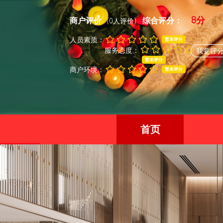
8分
商户评价
综合评分：
(0人评价)
人员素质：
暂未评分
服务态度：
我要评
暂未评分
商户环境：
暂未评分
首页