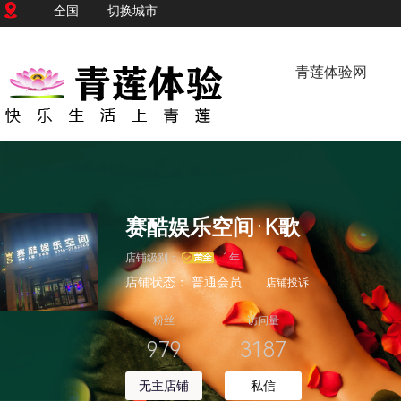
全国
切换城市
青莲体验网
赛酷娱乐空间·K歌
店铺级别：
1年
店铺状态：
普通会员
|
店铺投诉
粉丝
访问量
979
3187
无主店铺
私信