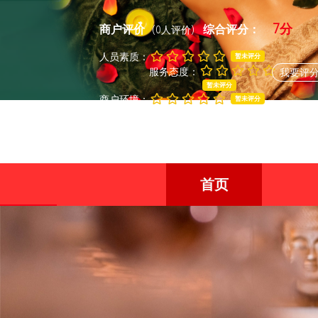
7分
商户评价
综合评分：
(0人评价)
人员素质：
暂未评分
服务态度：
我要评
暂未评分
商户环境：
暂未评分
首页