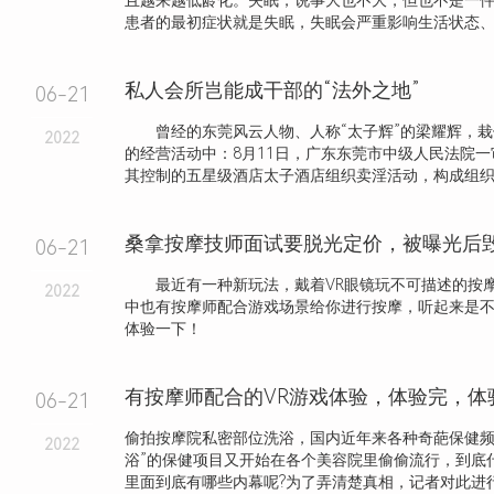
且越来越低龄化。失眠，说事大也不大，但也不是一
患者的最初症状就是失眠，失眠会严重影响生活状态、工作
私人会所岂能成干部的“法外之地”
06-21
曾经的东莞风云人物、人称“太子辉”的梁耀辉，栽
2022
的经营活动中：8月11日，广东东莞市中级人民法院
其控制的五星级酒店太子酒店组织卖淫活动，构成组织卖淫
桑拿按摩技师面试要脱光定价，被曝光后
06-21
最近有一种新玩法，戴着VR眼镜玩不可描述的按
2022
中也有按摩师配合游戏场景给你进行按摩，听起来是
体验一下！
有按摩师配合的VR游戏体验，体验完，体
06-21
偷拍按摩院私密部位洗浴，国内近年来各种奇葩保健频
2022
浴”的保健项目又开始在各个美容院里偷偷流行，到底什
里面到底有哪些内幕呢?为了弄清楚真相，记者对此进行了