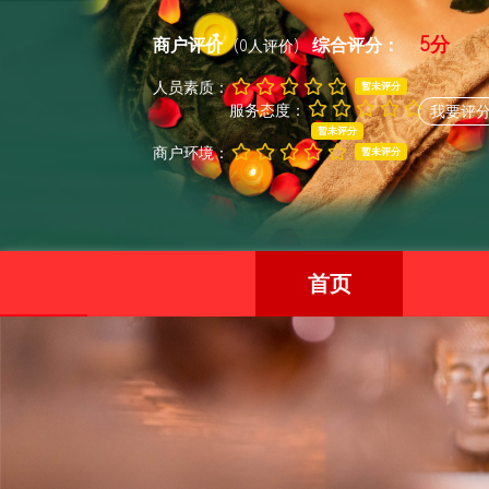
5分
商户评价
综合评分：
(0人评价)
人员素质：
暂未评分
服务态度：
我要评
暂未评分
商户环境：
暂未评分
首页