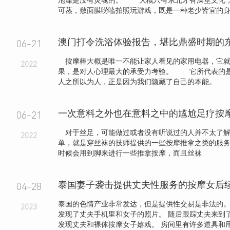
泡澡是没有灵魂的。 大概只有东北才有澡堂文化
可蒸，敷面膜唠嗑拍照玩游戏，既是一种老少皆宜的身心.
澳门打令洗浴体验报告，堪比鼎盛时期的
06-21
按摩棒大概是唯一不能让家人看见的家用电器，它就
2022
果，是对人心理最大的承受力考验。 它所代表的
人之所以为人，正是因为我们隐藏了自己的本能。 .
一次意料之外也在意料之中的尴尬足疗按
06-21
对于丝足，可能做过或者没有听说过的人并不太了解
2022
单，就是穿丝袜的技师提供的一些按摩推拿之类的服
时候会用到脚来进行一些推拿按摩，而且丝袜
04-28
泰国的色情产业非常发达，但是提供性交易是非法的。
2023
发现了丈夫手机里和女子的照片。 随后跟踪丈夫来到
发现丈夫和裸体按摩女子嬉戏。 房间里有许多道具和用过