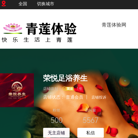
全国
切换城市
青莲体验网
荣悦足浴养生
店铺级别：
1年
店铺状态：
普通会员
|
店铺投诉
粉丝
访问量
500
5567
无主店铺
私信