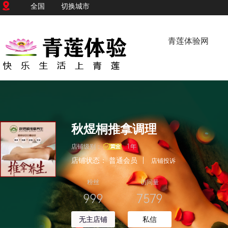
全国
切换城市
青莲体验网
秋煜桐推拿调理
店铺级别：
1年
店铺状态：
普通会员
|
店铺投诉
粉丝
访问量
999
7579
无主店铺
私信