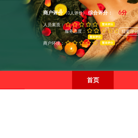
6分
商户评价
综合评分：
(0人评价)
人员素质：
暂未评分
服务态度：
我要评
暂未评分
商户环境：
暂未评分
首页