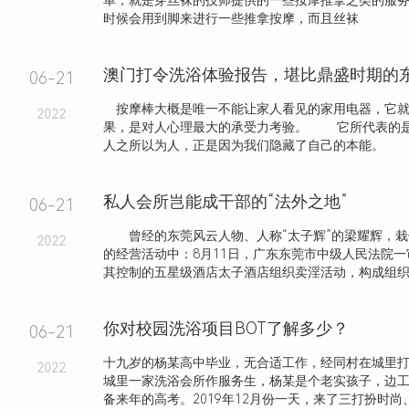
单，就是穿丝袜的技师提供的一些按摩推拿之类的服
时候会用到脚来进行一些推拿按摩，而且丝袜
澳门打令洗浴体验报告，堪比鼎盛时期的
06-21
按摩棒大概是唯一不能让家人看见的家用电器，它就
2022
果，是对人心理最大的承受力考验。 它所代表的
人之所以为人，正是因为我们隐藏了自己的本能。 .
私人会所岂能成干部的“法外之地”
06-21
曾经的东莞风云人物、人称“太子辉”的梁耀辉，栽
2022
的经营活动中：8月11日，广东东莞市中级人民法院
其控制的五星级酒店太子酒店组织卖淫活动，构成组织卖淫
你对校园洗浴项目BOT了解多少？
06-21
十九岁的杨某高中毕业，无合适工作，经同村在城里
2022
城里一家洗浴会所作服务生，杨某是个老实孩子，边
备来年的高考。2019年12月份一天，来了三打扮时尚、长