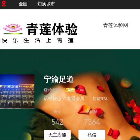
全国
切换城市
青莲体验网
宁渝足道
店铺级别：
1年
店铺状态：
普通会员
|
店铺投诉
粉丝
访问量
542
7364
无主店铺
私信