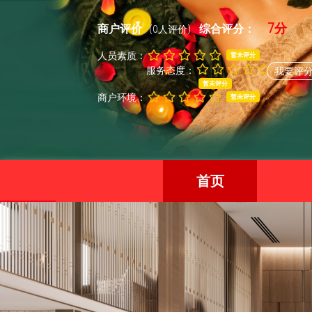
7分
商户评价
综合评分：
(0人评价)
人员素质：
暂未评分
服务态度：
我要评
暂未评分
商户环境：
暂未评分
首页