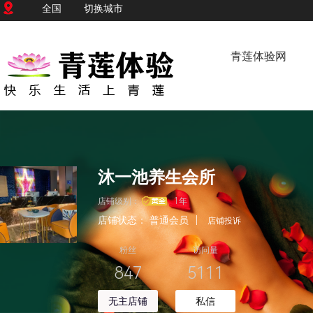
全国
切换城市
青莲体验网
沐一池养生会所
店铺级别：
1年
店铺状态：
普通会员
|
店铺投诉
粉丝
访问量
847
5111
无主店铺
私信