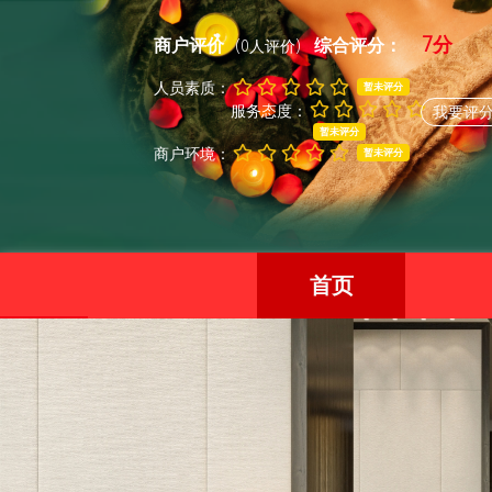
7分
商户评价
综合评分：
(0人评价)
人员素质：
暂未评分
服务态度：
我要评
暂未评分
商户环境：
暂未评分
首页