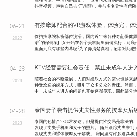
注和讨论。事情的起因是，一位名叫朱彦的网红在社
抖音视频，声称自己去KTV唱歌，并与多名异性有偿陪侍，
有按摩师配合的VR游戏体验，体验完，体
06-21
偷拍按摩院私密部位洗浴，国内近年来各种奇葩保健频
2022
浴”的保健项目又开始在各个美容院里偷偷流行，到底什
里面到底有哪些内幕呢?为了弄清楚真相，记者对此进行了
04-28
随着社会的不断发展，人们对娱乐方式的需求也越来越
2023
种受欢迎的娱乐方式，吸引了众多公众的青睐。然而，
中，未成年人进入的问题也开始逐渐显现，因此部分地区
04-28
泰国的色情产业非常发达，但是提供性交易是非法的。
2023
发现了丈夫手机里和女子的照片。 随后跟踪丈夫来到
发现丈夫和裸体按摩女子嬉戏。 房间里有许多道具和用过