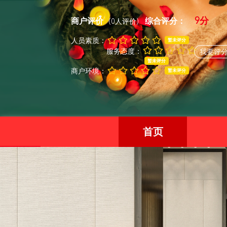
9分
商户评价
综合评分：
(0人评价)
人员素质：
暂未评分
服务态度：
我要评
暂未评分
商户环境：
暂未评分
首页