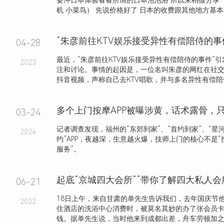
要冲日本体验看看所谓的日本泡泡浴 所以来稍微分享
机 小菜鸟） 先说价格好了 日本的收费跟其他地方基本不.
“朱彦前往KTV娱乐接受异性有偿陪侍的事
04-28
最近，“朱彦前往KTV娱乐接受异性有偿陪侍的事件”
2023
注和讨论。事情的起因是，一位名叫朱彦的网红在社
抖音视频，声称自己去KTV唱歌，并与多名异性有偿陪侍，
03-24
记者调查发现，福州的“东郊到家”、“首约到家”、“星河
2024
约”APP，夜越深，生意越火爆，技师上门的核心不是“
服务”。
起底“京城四大会所“”带你了解四大私人
06-21
18日上午，来自甘肃的单先生告诉我们，去年国庆节
2022
住酒店的洗浴中心消费时，被莫名其妙的办了张会员
钱。据单先生说，当时他来到成都出差，舟车劳顿加之人