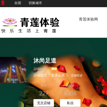
全国
切换城市
青莲体验网
沐尚足道
店铺级别：
1年
店铺状态：
普通会员
|
店铺投诉
粉丝
访问量
229
6386
无主店铺
私信