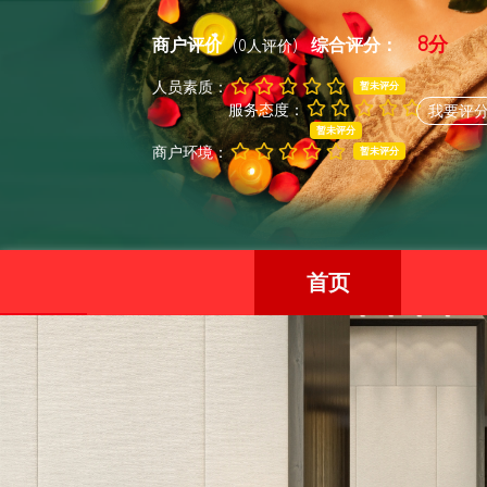
8分
商户评价
综合评分：
(0人评价)
人员素质：
暂未评分
服务态度：
我要评
暂未评分
商户环境：
暂未评分
首页