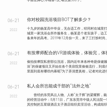
手擦左脚心,早晚各1次,每次搓300下。
你对校园洗浴项目BOT了解多少？
06-21
十九岁的杨某高中毕业，无合适工作，经同村在城里
2022
城里一家洗浴会所作服务生，杨某是个老实孩子，边
备来年的高考。2019年12月份一天，来了三打扮时尚、长
有按摩师配合的VR游戏体验，体验完，体
06-21
偷拍按摩院私密部位洗浴，国内近年来各种奇葩保健频
2022
浴”的保健项目又开始在各个美容院里偷偷流行，到底什
里面到底有哪些内幕呢?为了弄清楚真相，记者对此进行了
私人会所岂能成干部的“法外之地”
06-21
曾经的东莞风云人物、人称“太子辉”的梁耀辉，栽
2022
的经营活动中：8月11日，广东东莞市中级人民法院
其控制的五星级酒店太子酒店组织卖淫活动，构成组织卖淫