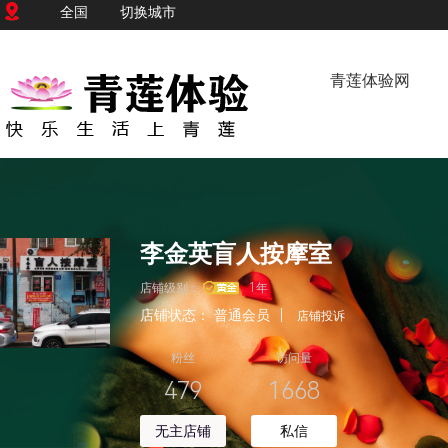
全国
切换城市
青莲体验网
李金英盲人按摩室
店铺级别：
1年
店铺状态：
普通会员
|
店铺投诉
粉丝
访问量
479
1668
无主店铺
私信