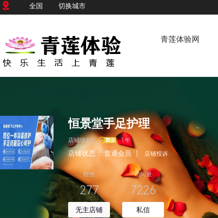
全国
切换城市
青莲体验网
恒景堂手足护理
店铺级别：
1年
店铺状态：
普通会员
|
店铺投诉
粉丝
访问量
277
7226
无主店铺
私信