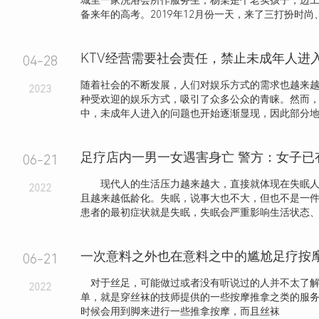
城里一家洗浴会所作服务生，杨某是个老实孩子，边
备来年的高考。2019年12月份一天，来了三打扮时尚、长
04-28
随着社会的不断发展，人们对娱乐方式的需求也越来越
2023
种受欢迎的娱乐方式，吸引了众多公众的青睐。然而，
中，未成年人进入的问题也开始逐渐显现，因此部分地区
足疗店内一男一女遇害身亡 警方：女子已
06-21
现代人的生活压力越来越大，直接就体现在失眠人
2022
且越来越低龄化。失眠，说事大也不大，但也不是一
患者的最初症状就是失眠，失眠会严重影响生活状态、工作
一次意料之外也在意料之中的尴尬足疗按
06-21
对于丝足，可能做过或者没有听说过的人并不太了解
2022
单，就是穿丝袜的技师提供的一些按摩推拿之类的服
时候会用到脚来进行一些推拿按摩，而且丝袜