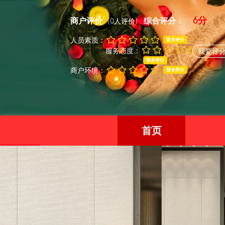
6分
商户评价
综合评分：
(0人评价)
人员素质：
暂未评分
服务态度：
我要评
暂未评分
商户环境：
暂未评分
首页