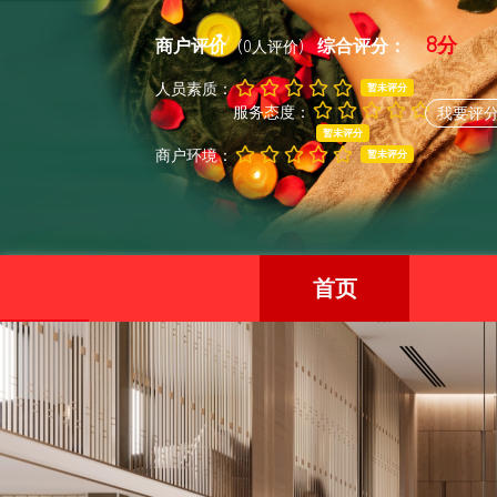
8分
商户评价
综合评分：
(0人评价)
人员素质：
暂未评分
服务态度：
我要评
暂未评分
商户环境：
暂未评分
首页