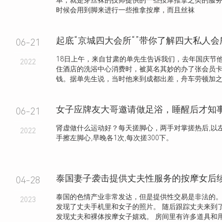
单，就是穿丝袜的技师提供的一些按摩推拿之类的服
时候会用到脚来进行一些推拿按摩，而且丝袜
起底“京城四大会所“”带你了解四大私人
06-21
18日上午，来自甘肃的单先生告诉我们，去年国庆节
2022
住酒店的洗浴中心消费时，被莫名其妙的办了张会员
钱。据单先生说，当时他来到成都出差，舟车劳顿加之人
06-21
肾虚做什么运动好？每天搓脚心，两手对掌搓热后,以左
2022
手擦左脚心,早晚各1次,每次搓300下。
04-28
泰国的色情产业非常发达，但是提供性交易是非法的。
2023
发现了丈夫手机里和女子的照片。 随后跟踪丈夫来到
发现丈夫和裸体按摩女子嬉戏。 房间里有许多道具和用过