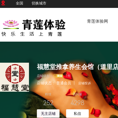
全国
切换城市
青莲体验网
福慧堂推拿养生会馆（道里
店铺级别：
1年
店铺状态：
普通会员
|
店铺投诉
粉丝
访问量
252
4298
无主店铺
私信