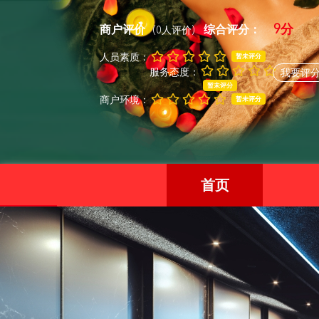
9分
商户评价
综合评分：
(0人评价)
人员素质：
暂未评分
服务态度：
我要评
暂未评分
商户环境：
暂未评分
首页