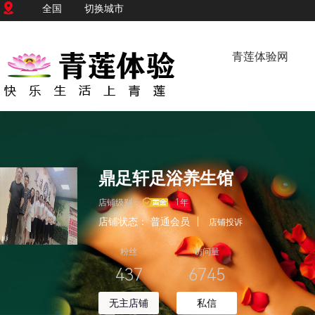
全国
切换城市
青莲体验网
鼎足轩足浴养生馆
店铺级别：
1年
店铺状态：
普通会员
|
店铺投诉
粉丝
访问量
437
6745
无主店铺
私信