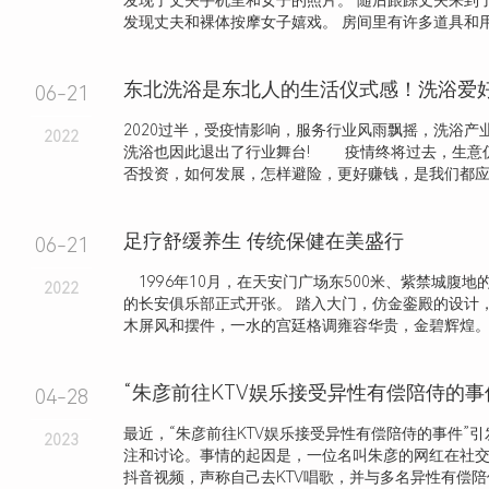
发现了丈夫手机里和女子的照片。 随后跟踪丈夫来到
发现丈夫和裸体按摩女子嬉戏。 房间里有许多道具和用过
06-21
2020过半，受疫情影响，服务行业风雨飘摇，洗浴产
2022
洗浴也因此退出了行业舞台! 疫情终将过去，生意仍
否投资，如何发展，怎样避险，更好赚钱，是我们都应该.
足疗舒缓养生 传统保健在美盛行
06-21
1996年10月，在天安门广场东500米、紫禁城腹地
2022
的长安俱乐部正式开张。 踏入大门，仿金銮殿的设计
木屏风和摆件，一水的宫廷格调雍容华贵，金碧辉煌
“朱彦前往KTV娱乐接受异性有偿陪侍的事
04-28
最近，“朱彦前往KTV娱乐接受异性有偿陪侍的事件”
2023
注和讨论。事情的起因是，一位名叫朱彦的网红在社
抖音视频，声称自己去KTV唱歌，并与多名异性有偿陪侍，