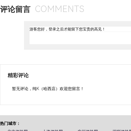
可蒸，敷面膜唠嗑拍照玩游戏，既是一种老少皆宜的身心.
06-21
肾虚做什么运动好？每天搓脚心，两手对掌搓热后,以左
2022
手擦左脚心,早晚各1次,每次搓300下。
03-24
记者调查发现，福州的“东郊到家”、“首约到家”、“星河
2024
约”APP，夜越深，生意越火爆，技师上门的核心不是“
服务”。
你对校园洗浴项目BOT了解多少？
06-21
十九岁的杨某高中毕业，无合适工作，经同村在城里
2022
城里一家洗浴会所作服务生，杨某是个老实孩子，边
备来年的高考。2019年12月份一天，来了三打扮时尚、长