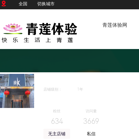
全国
切换城市
青莲体验网
纯K（哈西店）
店铺级别：
1年
店铺状态：
普通会员
|
店铺投诉
粉丝
访问量
634
3669
无主店铺
私信