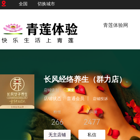
全国
切换城市
青莲体验网
长风经络养生（群力店）
店铺级别：
1年
店铺状态：
普通会员
|
店铺投诉
粉丝
访问量
266
2477
无主店铺
私信