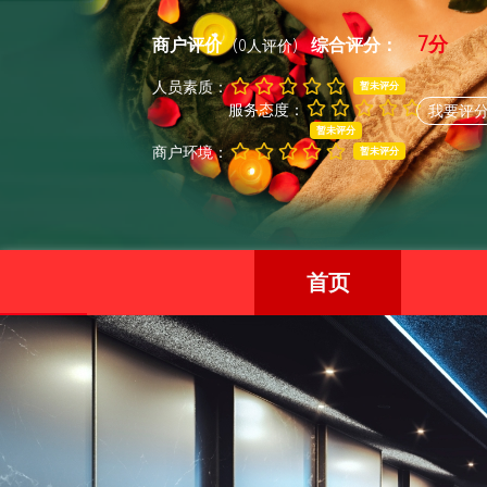
7分
商户评价
综合评分：
(0人评价)
人员素质：
暂未评分
服务态度：
我要评
暂未评分
商户环境：
暂未评分
首页