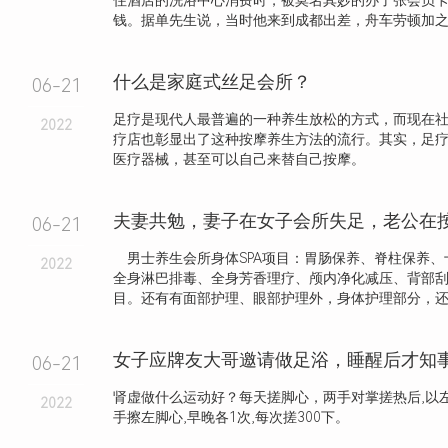
住酒店的洗浴中心消费时，被莫名其妙的办了张会员
钱。据单先生说，当时他来到成都出差，舟车劳顿加之人
什么是家庭式丝足会所？
06-21
足疗是现代人最普遍的一种养生放松的方式，而现在
2022
疗店也彰显出了这种按摩养生方法的流行。其实，足
医疗器械，甚至可以自己来替自己按摩。
06-21
男士养生会所身体SPA项目：胃肠保养、脊柱保养、
2022
全身淋巴排毒、全身芳香理疗、颅内净化减压、背部
目。还有有面部护理、眼部护理外，身体护理部分，还细
06-21
肾虚做什么运动好？每天搓脚心，两手对掌搓热后,以左
2022
手擦左脚心,早晚各1次,每次搓300下。