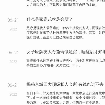
果，是对人心理最大的承受力考验。 它所代表的
人之所以为人，正是因为我们隐藏了自己的本能。 .
什么是家庭式丝足会所？
06-21
足疗是现代人最普遍的一种养生放松的方式，而现在
2022
疗店也彰显出了这种按摩养生方法的流行。其实，足
医疗器械，甚至可以自己来替自己按摩。
06-21
肾虚做什么运动好？每天搓脚心，两手对掌搓热后,以左
2022
手擦左脚心,早晚各1次,每次搓300下。
揭秘京城四大顶级私人会所 有钱也进不去
06-21
当日下午，郑先生来到大学路一家按摩店进行全身按
2022
下，由一名年轻按摩师为他服务。整个按摩过程中，
师力道小，多次要求加大力道，但仍然一直不满意。