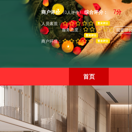
7分
商户评价
综合评分：
(0人评价)
人员素质：
暂未评分
服务态度：
我要评
暂未评分
商户环境：
暂未评分
首页