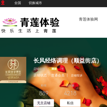
全国
切换城市
青莲体验网
长风经络调理（顺益街店）
店铺级别：
1年
店铺状态：
普通会员
|
店铺投诉
粉丝
访问量
889
4218
无主店铺
私信