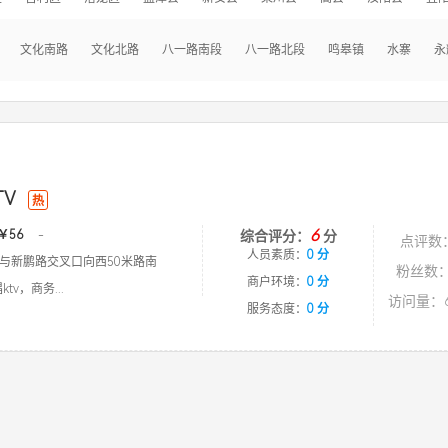
文化南路
文化北路
八一路南段
八一路北段
鸣皋镇
水寨
永
TV
热
6
￥56
-
综合评分：
分
点评数
人员素质：
0 分
与新鹏路交叉口向西50米路南
粉丝数：
商户环境：
0 分
tv，商务...
访问量：6
服务态度：
0 分