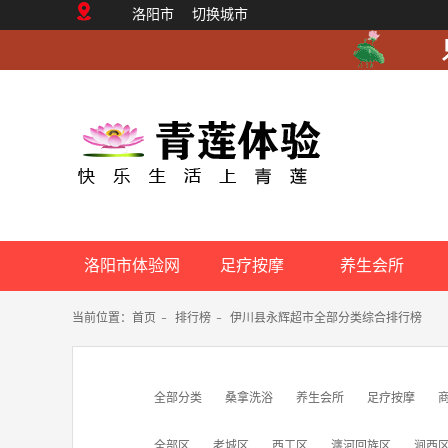
洛阳市
切换城市
洛阳市体验网
足疗按摩
养生会所
当前位置：
首页
-
排行榜
-
伊川县永辉超市全部分类综合排行榜
全部分类
桑拿洗浴
养生会所
足疗按摩
全部区
老城区
西工区
瀍河回族区
涧西