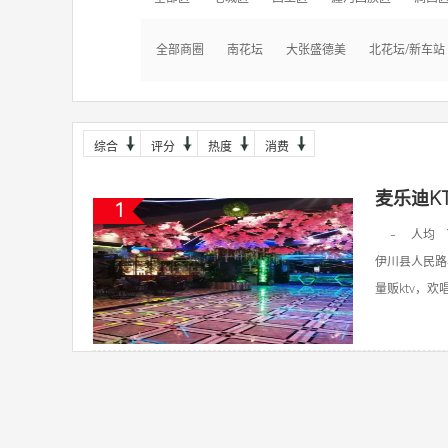
全部商圈
南花坛
大张盛德美
北花坛/新车站
综合
评分
热度
消费
麦乐迪K
1
-
人均
伊川县人民路
量贩ktv，欢唱k