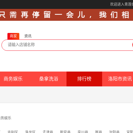
欢迎进入青莲
商家
资讯
商务娱乐
桑拿洗浴
排行榜
洛阳市资讯
商务娱乐
区
吉利区
洛龙区
孟津县
新安县
栾川县
嵩县
汝阳县
宜