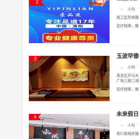
2
-
人均
西工区芳林路
足疗按摩，推拿
玉波罕傣
3
-
人均
洛龙区开元大
广场三期C2
足疗按摩，推拿
未来假日
4
-
人均
栾川县城关镇