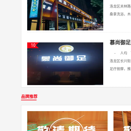
洛龙区关林路
桑拿洗浴，木桶
慕尚御足
10
-
人均
洛龙区长兴街1
足疗按摩，推拿
品牌推荐