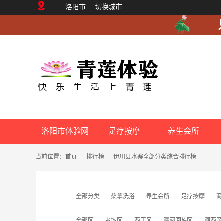
洛阳市
切换城市
洛阳市体验网
足疗按摩
养生会所
当前位置：
首页
-
排行榜
-
伊川县水寨全部分类综合排行榜
全部分类
桑拿洗浴
养生会所
足疗按摩
全部区
老城区
西工区
瀍河回族区
涧西