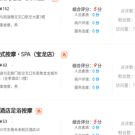
5
￥152
-
综合评分：
分
点评数
人员素质：
0 分
与凯旋路交叉口航空大厦3楼
粉丝数：
商户环境：
0 分
按摩，养...
访问量：1
服务态度：
0 分
式按摩•SPA（宝龙店）
热
9
￥63
-
综合评分：
分
点评数
人员素质：
0 分
道与定鼎门街交叉口东南角宝龙城市
粉丝数：
栋（全季酒店13楼）
商户环境：
0 分
访问量：1
按摩，养...
服务态度：
0 分
酒店足浴按摩
热
5
￥53
-
综合评分：
分
点评数
人员素质：
0 分
兴华东路未来假日酒店68
粉丝数：