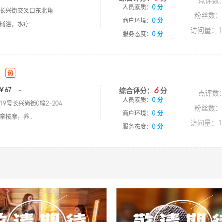
点评数
人员素质：
0 分
长兴街交叉口东北角
粉丝数：
商户环境：
0 分
浴，水疗...
访问量：1
服务态度：
0 分
热
6
￥67
-
综合评分：
分
点评数
人员素质：
0 分
9号长兴尚街0幢2-204
粉丝数：
商户环境：
0 分
按摩，养...
访问量：1
服务态度：
0 分