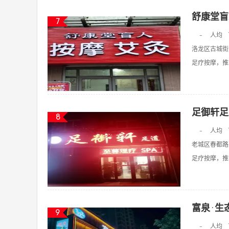
舒康堂盲
7
-
人均
洛龙区古城街道
足疗按摩，推拿
足御轩足
8
-
人均
老城区春都路
足疗按摩，推拿
富泉·生
9
-
人均