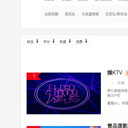
全部商圈
南花坛
大张盛德美
北花坛/新车站
综合
评分
热度
消费
燥KTV
1
-
人均
伊川县城关街
西309号
量贩ktv，欢唱k
壹品莲影