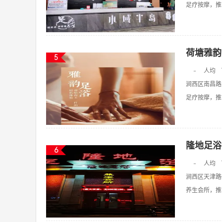
足疗按摩，推拿
荷塘雅韵
5
-
人均
涧西区南昌路
足疗按摩，推拿
隆地足浴
6
-
人均
涧西区天津路
养生会所，推拿