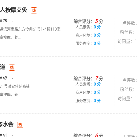
人按摩艾灸
热
5
￥75
-
综合评分：
分
点评数
人员素质：
0 分
滨河南路东方今典61号1-4幢110室
粉丝数：
商户环境：
0 分
按摩，养...
访问量：1
服务态度：
0 分
道
热
7
￥49
-
综合评分：
分
点评数
人员素质：
0 分
71号融安佳苑商铺
粉丝数：
商户环境：
0 分
按摩，养...
访问量：1
服务态度：
0 分
态水会
热
6
￥41
-
综合评分：
分