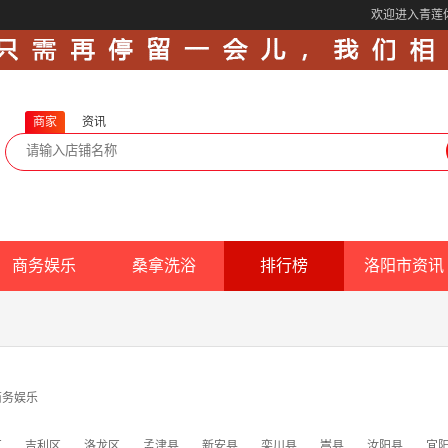
欢迎进入青莲
商家
资讯
商务娱乐
桑拿洗浴
排行榜
洛阳市资讯
商务娱乐
区
吉利区
洛龙区
孟津县
新安县
栾川县
嵩县
汝阳县
宜