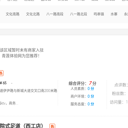
文化南路
文化北路
八一路南段
八一路北段
鸣皋镇
水寨
永
该区域暂时未有商家入驻
青莲体验网为您推荐！
热
7
￥65
-
综合评分：
分
点评数
人员素质：
0 分
道伊尹路与新城大道交叉口南200米路
粉丝数：
商户环境：
0 分
访问量：1
tv，商务...
服务态度：
0 分
院式足道（西工店）
热