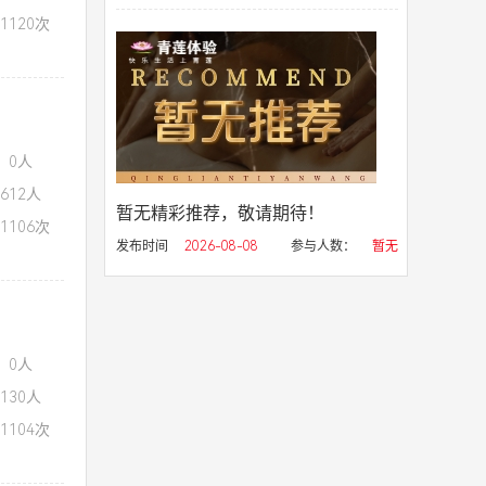
1120次
：0人
612人
暂无精彩推荐，敬请期待！
1106次
发布时间
2026-08-08
参与人数：
暂无
：0人
130人
1104次