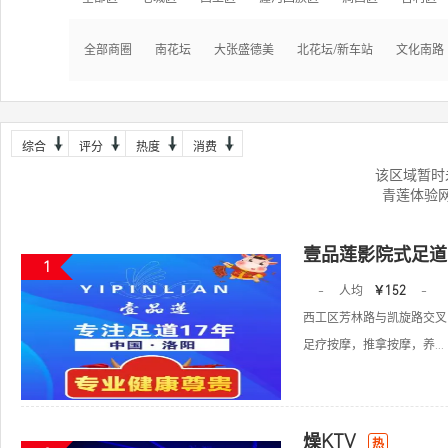
全部商圈
南花坛
大张盛德美
北花坛/新车站
文化南路
综合
评分
热度
消费
该区域暂时
青莲体验
壹品莲影院式足道
1
-
人均
￥152
-
西工区芳林路与凯旋路交叉
足疗按摩，推拿按摩，养...
燥KTV
热