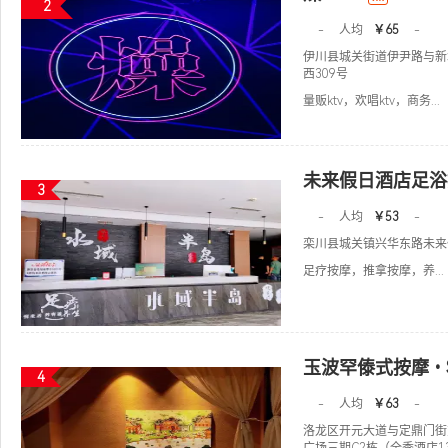
2
-
人均
￥65
-
伊川县城关街道伊尹路与新
西309号
量贩ktv，欢唱ktv，商务...
未来假日酒店足浴
3
-
人均
￥53
-
栾川县城关镇兴华东路未来
足疗按摩，推拿按摩，养...
玉波罕傣式按摩•
4
-
人均
￥63
-
洛龙区开元大道与定鼎门街