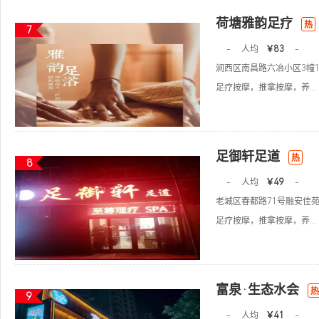
荷塘雅韵足疗
热
7
-
人均
￥83
-
涧西区南昌路六冶小区3幢1
足疗按摩，推拿按摩，养...
足御轩足道
热
8
-
人均
￥49
-
老城区春都路71号融安佳
足疗按摩，推拿按摩，养...
富泉·生态水会
热
9
-
人均
￥41
-