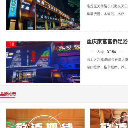
洛龙区关林路长兴街交叉口
桑拿洗浴，木桶浴，水疗...
重庆家富富侨足浴
10
-
人均
￥154
-
西工区九都路58号春蕾大厦
足疗按摩，推拿按摩，养...
品牌推荐