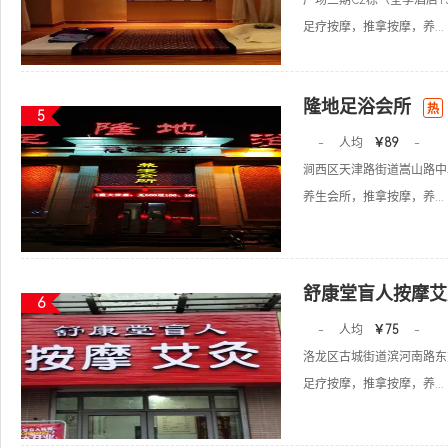
广场三期C2栋（全季酒店1
足疗按摩，推拿按摩，养...
隆地足浴会所
热
5
-
人均
￥89
-
涧西区天津路街道嵩山路中段
养生会所，推拿按摩，养...
舒康堂盲人按摩艾
6
-
人均
￥75
-
洛龙区古城街道滨河南路东方
足疗按摩，推拿按摩，养...