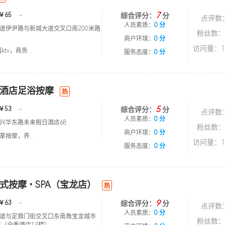
7
￥65
-
综合评分：
分
点评数
人员素质：
0 分
道伊尹路与新城大道交叉口南200米路
粉丝数：
商户环境：
0 分
访问量：1
tv，商务...
服务态度：
0 分
酒店足浴按摩
热
5
￥53
-
综合评分：
分
点评数
人员素质：
0 分
兴华东路未来假日酒店68
粉丝数：
商户环境：
0 分
按摩，养...
访问量：1
服务态度：
0 分
式按摩•SPA（宝龙店）
热
9
￥63
-
综合评分：
分
点评数
人员素质：
0 分
道与定鼎门街交叉口东南角宝龙城市
粉丝数：