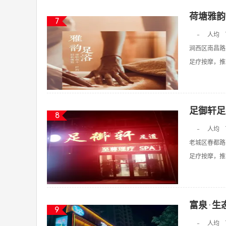
荷塘雅韵
7
-
人均
涧西区南昌路
足疗按摩，推拿
足御轩足
8
-
人均
老城区春都路
足疗按摩，推拿
富泉·生
9
-
人均