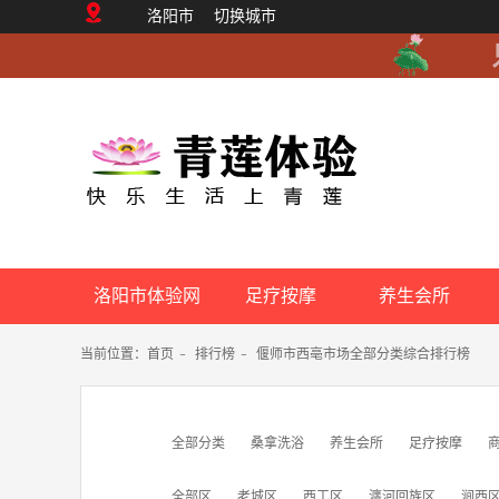
洛阳市
切换城市
洛阳市体验网
足疗按摩
养生会所
当前位置：
首页
-
排行榜
-
偃师市西亳市场全部分类综合排行榜
全部分类
桑拿洗浴
养生会所
足疗按摩
全部区
老城区
西工区
瀍河回族区
涧西