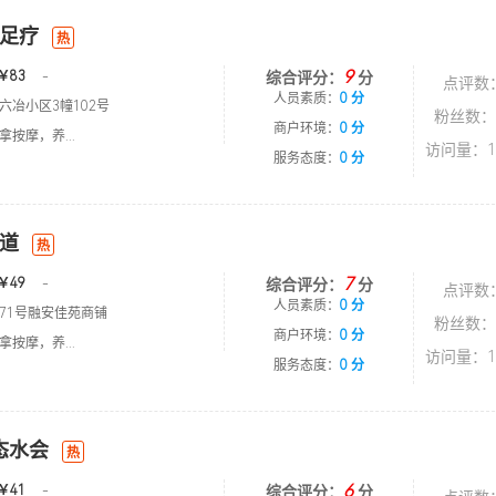
足疗
热
9
￥83
-
综合评分：
分
点评数
人员素质：
0 分
六冶小区3幢102号
粉丝数：
商户环境：
0 分
按摩，养...
访问量：1
服务态度：
0 分
道
热
7
￥49
-
综合评分：
分
点评数
人员素质：
0 分
71号融安佳苑商铺
粉丝数：
商户环境：
0 分
按摩，养...
访问量：1
服务态度：
0 分
态水会
热
6
￥41
-
综合评分：
分