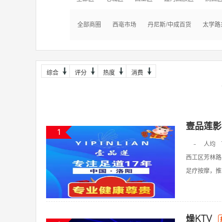
全部商圈
西亳市场
丹尼斯/中成百货
太学路
综合
评分
热度
消费
壹品莲影
1
-
人均
西工区芳林路
足疗按摩，推拿
燥KTV