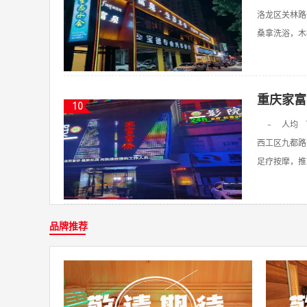
洛龙区关林路
桑拿洗浴，木桶
重庆家富
10
-
人均
西工区九都路
足疗按摩，推拿
品牌推荐