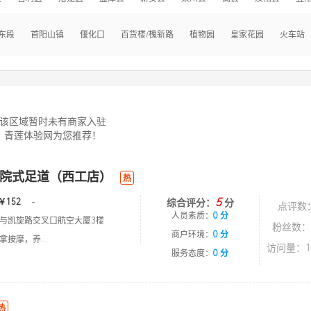
东段
首阳山镇
偃化口
百货楼/槐新路
植物园
皇家花园
火车站
该区域暂时未有商家入驻
青莲体验网为您推荐！
院式足道（西工店）
热
5
￥152
-
综合评分：
分
点评数
人员素质：
0 分
与凯旋路交叉口航空大厦3楼
粉丝数：
商户环境：
0 分
按摩，养...
访问量：1
服务态度：
0 分
热