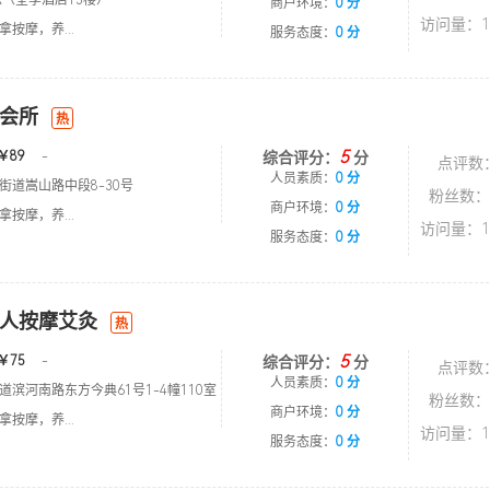
栋（全季酒店13楼）
商户环境：
0 分
访问量：1
按摩，养...
服务态度：
0 分
会所
热
5
￥89
-
综合评分：
分
点评数
人员素质：
0 分
街道嵩山路中段8-30号
粉丝数：
商户环境：
0 分
按摩，养...
访问量：1
服务态度：
0 分
人按摩艾灸
热
5
￥75
-
综合评分：
分
点评数
人员素质：
0 分
滨河南路东方今典61号1-4幢110室
粉丝数：
商户环境：
0 分
按摩，养...
访问量：1
服务态度：
0 分