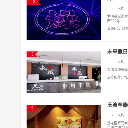
2
-
人均
伊川县城关街
西309号
量贩ktv，欢唱k
未来假日
3
-
人均
栾川县城关镇
足疗按摩，推拿
玉波罕傣
4
-
人均
洛龙区开元大