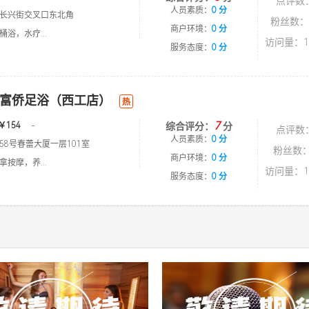
点评数
人员素质：
0 分
长兴街交叉口东北角
粉丝数：
商户环境：
0 分
浴，水疗...
访问量：1
服务态度：
0 分
富侨足浴（西工店）
热
7
￥154
-
综合评分：
分
点评数
人员素质：
0 分
58号春蕾大厦一层101室
粉丝数：
商户环境：
0 分
按摩，养...
访问量：1
服务态度：
0 分