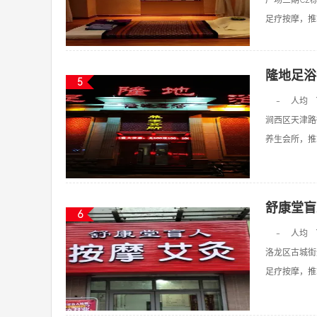
广场三期C2
足疗按摩，推拿
隆地足浴
5
-
人均
涧西区天津路
养生会所，推拿
舒康堂盲
6
-
人均
洛龙区古城街道
足疗按摩，推拿