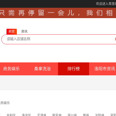
欢迎进入青莲
商家
资讯
商务娱乐
桑拿洗浴
排行榜
洛阳市资讯
商务娱乐
区
吉利区
洛龙区
孟津县
新安县
栾川县
嵩县
汝阳县
宜