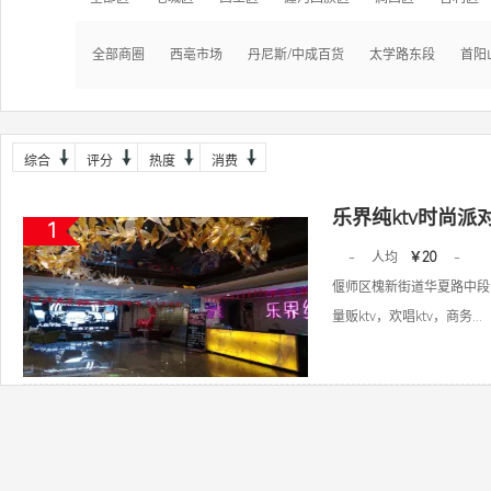
全部商圈
西亳市场
丹尼斯/中成百货
太学路东段
首阳
综合
评分
热度
消费
乐界纯ktv时尚
1
-
人均
￥20
-
偃师区槐新街道华夏路中段
量贩ktv，欢唱ktv，商务...