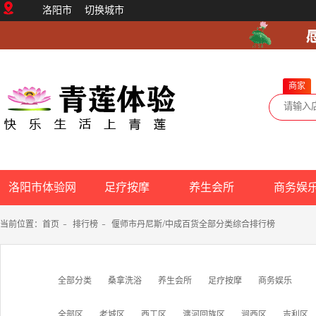
洛阳市
切换城市
商家
洛阳市体验网
足疗按摩
养生会所
商务娱
当前位置：
首页
-
排行榜
-
偃师市丹尼斯/中成百货全部分类综合排行榜
全部分类
桑拿洗浴
养生会所
足疗按摩
商务娱乐
全部区
老城区
西工区
瀍河回族区
涧西区
吉利区