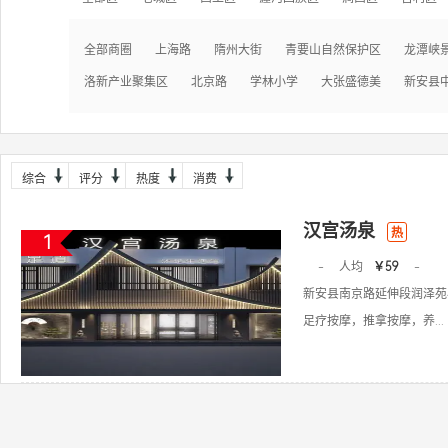
全部商圈
上海路
隋州大街
青要山自然保护区
龙潭峡
洛新产业聚集区
北京路
学林小学
大张盛德美
新安县
综合
评分
热度
消费
汉宫汤泉
热
1
-
人均
￥59
-
新安县南京路延伸段润泽苑
足疗按摩，推拿按摩，养...