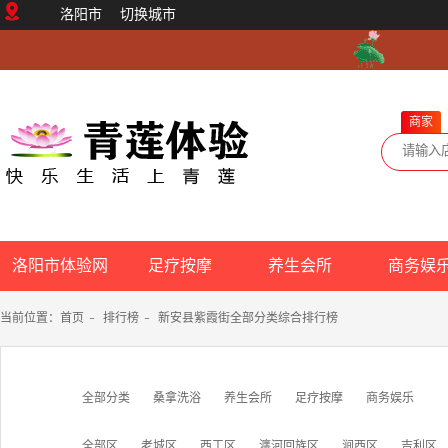
洛阳市
切换城市
商家
洛阳市体验网
足疗按摩
养生会所
商务娱
当前位置：
首页
-
排行榜
-
新安县紫霞街全部分类综合排行榜
全部分类
桑拿洗浴
养生会所
足疗按摩
商务娱乐
全部区
老城区
西工区
瀍河回族区
涧西区
吉利区