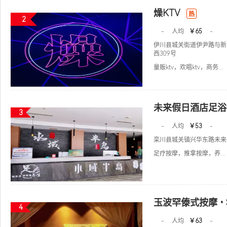
燥KTV
热
2
-
人均
￥65
-
伊川县城关街道伊尹路与新
西309号
量贩ktv，欢唱ktv，商务...
未来假日酒店足浴
3
-
人均
￥53
-
栾川县城关镇兴华东路未来
足疗按摩，推拿按摩，养...
玉波罕傣式按摩•
4
-
人均
￥63
-