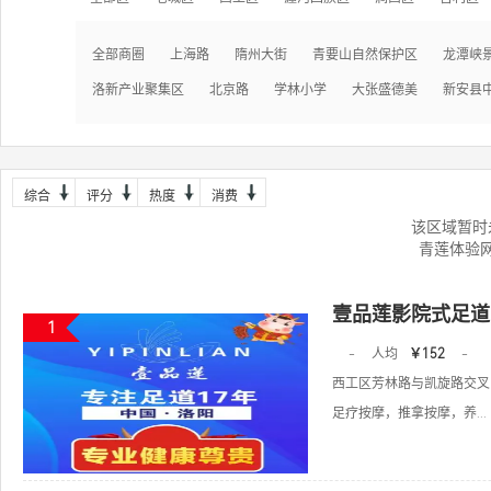
全部商圈
上海路
隋州大街
青要山自然保护区
龙潭峡
洛新产业聚集区
北京路
学林小学
大张盛德美
新安县
综合
评分
热度
消费
该区域暂时
青莲体验
壹品莲影院式足道
1
-
人均
￥152
-
西工区芳林路与凯旋路交叉
足疗按摩，推拿按摩，养...