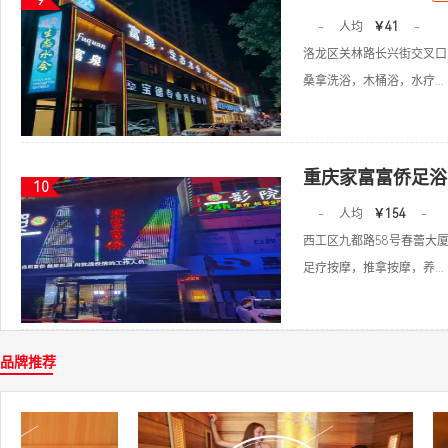
9
-
人均
￥41
-
洛龙区关林路长兴街交叉口
桑拿洗浴，木桶浴，水疗...
重庆家富富侨足浴
10
-
人均
￥154
-
西工区九都路58号春蕾大厦
足疗按摩，推拿按摩，养...
品牌推荐