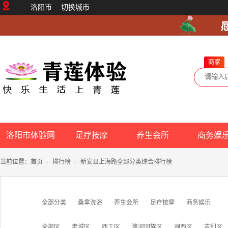
洛阳市
切换城市
商家
洛阳市体验网
足疗按摩
养生会所
商务娱
当前位置：
首页
-
排行榜
-
新安县上海路全部分类综合排行榜
全部分类
桑拿洗浴
养生会所
足疗按摩
商务娱乐
全部区
老城区
西工区
瀍河回族区
涧西区
吉利区