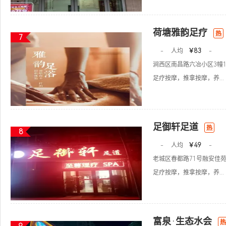
荷塘雅韵足疗
热
7
-
人均
￥83
-
涧西区南昌路六冶小区3幢1
足疗按摩，推拿按摩，养...
足御轩足道
热
8
-
人均
￥49
-
老城区春都路71号融安佳
足疗按摩，推拿按摩，养...
富泉·生态水会
热