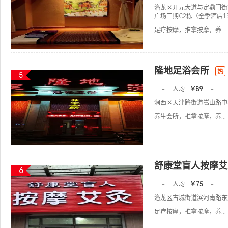
洛龙区开元大道与定鼎门街
广场三期C2栋（全季酒店1
足疗按摩，推拿按摩，养...
隆地足浴会所
热
5
-
人均
￥89
-
涧西区天津路街道嵩山路中段
养生会所，推拿按摩，养...
舒康堂盲人按摩艾
6
-
人均
￥75
-
洛龙区古城街道滨河南路东方
足疗按摩，推拿按摩，养...