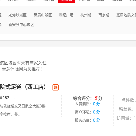
区
龙潭峡景区
黛眉山景区
世纪广场
杭州路
南京路
黛眉地质文
美
新安县中心城区
该区域暂时未有商家入驻
青莲体验网为您推荐！
院式足道（西工店）
热
5
￥152
-
综合评分：
分
点评数
人员素质：
0 分
与凯旋路交叉口航空大厦3楼
粉丝数：
商户环境：
0 分
按摩，养...
访问量：1
服务态度：
0 分