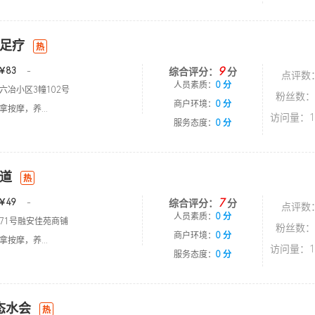
足疗
热
9
￥83
-
综合评分：
分
点评数
人员素质：
0 分
六冶小区3幢102号
粉丝数：
商户环境：
0 分
按摩，养...
访问量：1
服务态度：
0 分
道
热
7
￥49
-
综合评分：
分
点评数
人员素质：
0 分
71号融安佳苑商铺
粉丝数：
商户环境：
0 分
按摩，养...
访问量：1
服务态度：
0 分
态水会
热