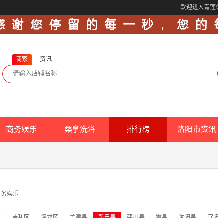
欢迎进入青莲
商家
资讯
商务娱乐
桑拿洗浴
排行榜
洛阳市资讯
商务娱乐
区
吉利区
洛龙区
孟津县
新安县
栾川县
嵩县
汝阳县
宜