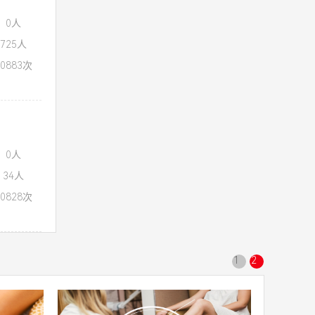
：0人
725人
0883次
：0人
34人
0828次
1
2