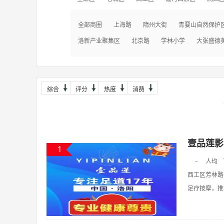
全部商圈
上海路
隋州大街
青要山自然保护
洛新产业聚集区
北京路
学林小学
大张盛德
综合
评分
热度
消费
壹品莲影
1
-
人均
西工区芳林路
足疗按摩，推拿