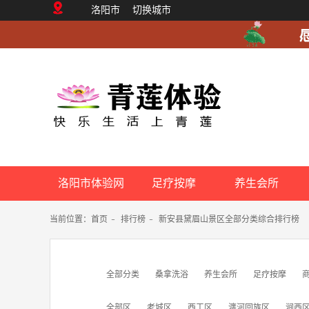
洛阳市
切换城市
洛阳市体验网
足疗按摩
养生会所
当前位置：
首页
-
排行榜
-
新安县黛眉山景区全部分类综合排行榜
全部分类
桑拿洗浴
养生会所
足疗按摩
全部区
老城区
西工区
瀍河回族区
涧西