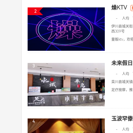
燥KTV
2
-
人均
伊川县城关街
西309号
量贩ktv，欢唱k
未来假日
3
-
人均
栾川县城关镇
足疗按摩，推拿
玉波罕傣
4
-
人均