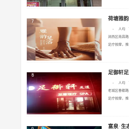
荷塘雅韵
7
-
人均
涧西区南昌路
足疗按摩，推拿
足御轩足
8
-
人均
老城区春都路
足疗按摩，推拿
富泉·生