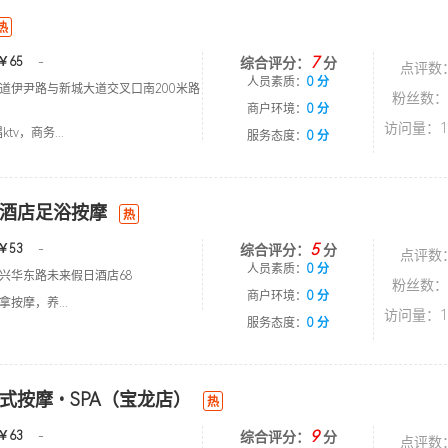
热
7
￥65
-
综合评分：
分
点评数
人员素质：
0 分
道伊尹路与新城大道交叉口南200米路
粉丝数：
商户环境：
0 分
访问量：1
tv，商务...
服务态度：
0 分
酒店足浴按摩
热
5
￥53
-
综合评分：
分
点评数
人员素质：
0 分
兴华东路未来假日酒店68
粉丝数：
商户环境：
0 分
按摩，养...
访问量：1
服务态度：
0 分
式按摩•SPA（宝龙店）
热
9
￥63
-
综合评分：
分
点评数