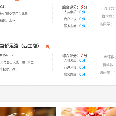
6
￥41
-
综合评分：
分
点评数
人员素质：
0 分
长兴街交叉口东北角
粉丝数：
商户环境：
0 分
浴，水疗...
访问量：1
服务态度：
0 分
富侨足浴（西工店）
热
7
￥154
-
综合评分：
分
点评数
人员素质：
0 分
58号春蕾大厦一层101室
粉丝数：
商户环境：
0 分
按摩，养...
访问量：1
服务态度：
0 分