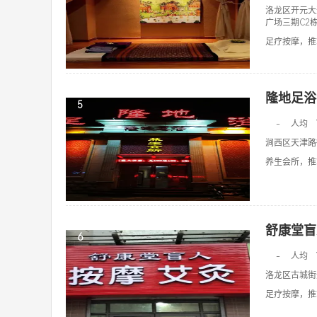
洛龙区开元大
广场三期C2
足疗按摩，推拿
隆地足浴
5
-
人均
涧西区天津路
养生会所，推拿
舒康堂盲
6
-
人均
洛龙区古城街道
足疗按摩，推拿