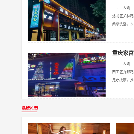
9
-
人均
洛龙区关林路
桑拿洗浴，木桶
重庆家富
10
-
人均
西工区九都路
足疗按摩，推拿
品牌推荐