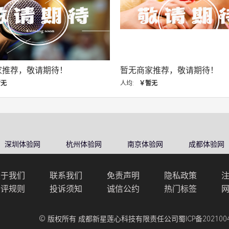
暂无商家推荐，敬请期待！
暂无商家推荐，敬请期
均:
￥暂无
人均:
￥暂无
深圳体验网
杭州体验网
南京体验网
成都体验网
关于我们
联系我们
免责声明
隐私政策
点评规则
投诉须知
诚信公约
热门标签
© 版权所有 成都新星莲心科技有限责任公司
蜀ICP备202100