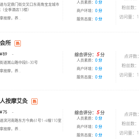
人员素质：
0 分
道与定鼎门街交叉口东南角宝龙城市
粉丝数：
栋（全季酒店13楼）
商户环境：
0 分
访问量：1
按摩，养...
服务态度：
0 分
会所
热
5
￥89
-
综合评分：
分
点评数
人员素质：
0 分
街道嵩山路中段8-30号
粉丝数：
商户环境：
0 分
按摩，养...
访问量：1
服务态度：
0 分
人按摩艾灸
热
5
￥75
-
综合评分：
分
点评数
人员素质：
0 分
滨河南路东方今典61号1-4幢110室
粉丝数：
商户环境：
0 分
按摩，养...
访问量：1
服务态度：
0 分