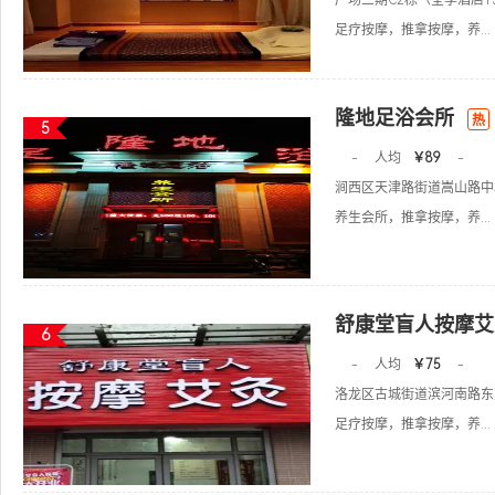
广场三期C2栋（全季酒店1
足疗按摩，推拿按摩，养...
隆地足浴会所
热
5
-
人均
￥89
-
涧西区天津路街道嵩山路中段
养生会所，推拿按摩，养...
舒康堂盲人按摩艾
6
-
人均
￥75
-
洛龙区古城街道滨河南路东方
足疗按摩，推拿按摩，养...