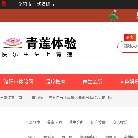
洛阳市
切换城市
商家
洛阳市体验网
足疗按摩
养生会所
商务娱
当前位置：
首页
-
排行榜
-
嵩县白云山风景区全部分类综合排行榜
全部分类
桑拿洗浴
养生会所
足疗按摩
商务娱乐
全部区
老城区
西工区
瀍河回族区
涧西区
吉利区