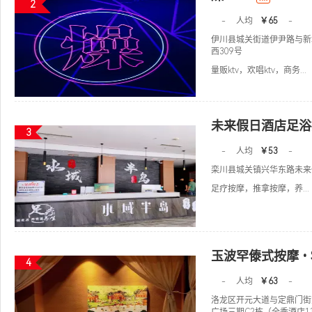
2
-
人均
￥65
-
伊川县城关街道伊尹路与新
西309号
量贩ktv，欢唱ktv，商务...
未来假日酒店足浴
3
-
人均
￥53
-
栾川县城关镇兴华东路未来
足疗按摩，推拿按摩，养...
玉波罕傣式按摩•
4
-
人均
￥63
-
洛龙区开元大道与定鼎门街