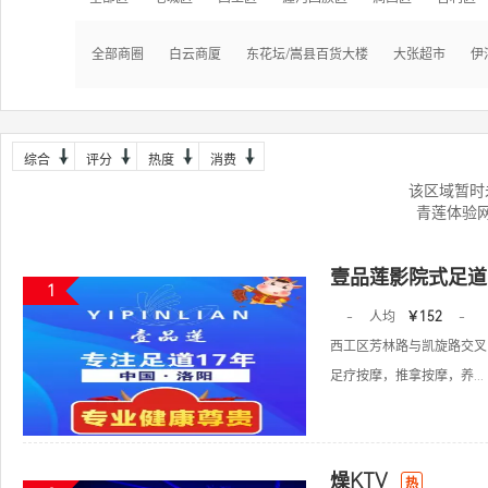
全部商圈
白云商厦
东花坛/嵩县百货大楼
大张超市
伊
综合
评分
热度
消费
该区域暂时
青莲体验
壹品莲影院式足道
1
-
人均
￥152
-
西工区芳林路与凯旋路交叉
足疗按摩，推拿按摩，养...
燥KTV
热