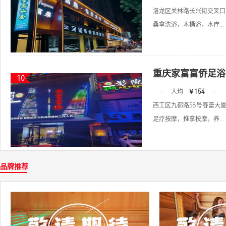
洛龙区关林路长兴街交叉口
桑拿洗浴，木桶浴，水疗...
重庆家富富侨足浴
10
-
人均
￥154
-
西工区九都路58号春蕾大厦
足疗按摩，推拿按摩，养...
品牌推荐