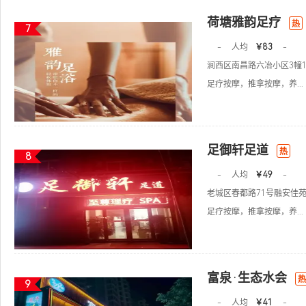
荷塘雅韵足疗
热
7
-
人均
￥83
-
涧西区南昌路六冶小区3幢1
足疗按摩，推拿按摩，养...
足御轩足道
热
8
-
人均
￥49
-
老城区春都路71号融安佳
足疗按摩，推拿按摩，养...
富泉·生态水会
热
9
-
人均
￥41
-