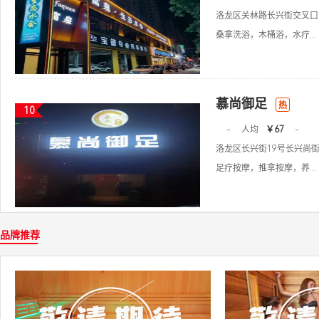
洛龙区关林路长兴街交叉口
桑拿洗浴，木桶浴，水疗...
慕尚御足
热
10
-
人均
￥67
-
洛龙区长兴街19号长兴尚街0
足疗按摩，推拿按摩，养...
品牌推荐