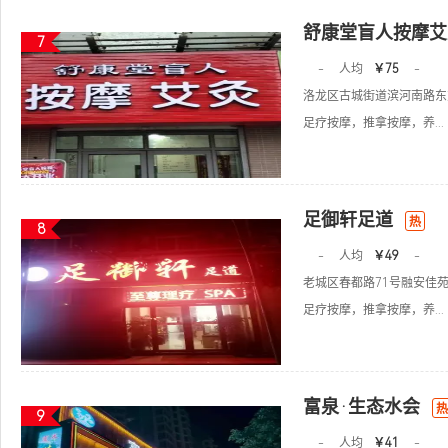
舒康堂盲人按摩艾
7
-
人均
￥75
-
洛龙区古城街道滨河南路东方
足疗按摩，推拿按摩，养...
足御轩足道
热
8
-
人均
￥49
-
老城区春都路71号融安佳
足疗按摩，推拿按摩，养...
富泉·生态水会
热
9
-
人均
￥41
-