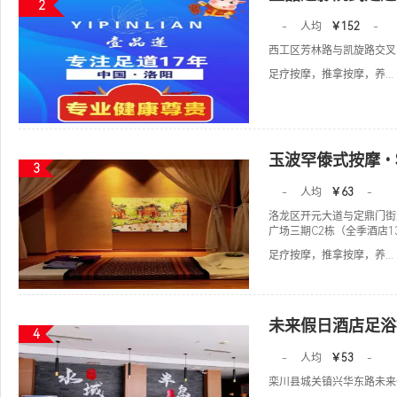
2
-
人均
￥152
-
西工区芳林路与凯旋路交叉
足疗按摩，推拿按摩，养...
玉波罕傣式按摩•
3
-
人均
￥63
-
洛龙区开元大道与定鼎门街
广场三期C2栋（全季酒店1
足疗按摩，推拿按摩，养...
未来假日酒店足浴
4
-
人均
￥53
-
栾川县城关镇兴华东路未来