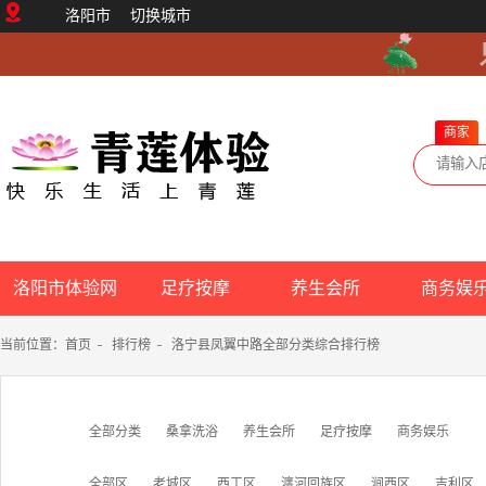
洛阳市
切换城市
商家
洛阳市体验网
足疗按摩
养生会所
商务娱
当前位置：
首页
-
排行榜
-
洛宁县凤翼中路全部分类综合排行榜
全部分类
桑拿洗浴
养生会所
足疗按摩
商务娱乐
全部区
老城区
西工区
瀍河回族区
涧西区
吉利区