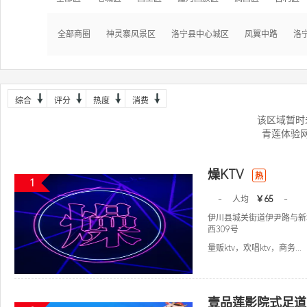
全部商圈
神灵寨风景区
洛宁县中心城区
凤翼中路
洛
综合
评分
热度
消费
该区域暂时
青莲体验
燥KTV
热
1
-
人均
￥65
-
伊川县城关街道伊尹路与新
西309号
量贩ktv，欢唱ktv，商务...
壹品莲影院式足道