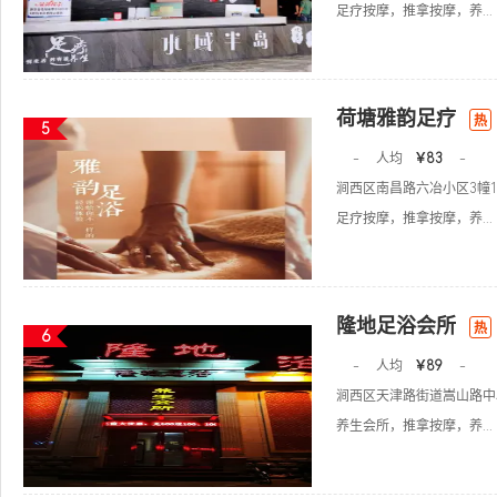
足疗按摩，推拿按摩，养...
荷塘雅韵足疗
热
5
-
人均
￥83
-
涧西区南昌路六冶小区3幢1
足疗按摩，推拿按摩，养...
隆地足浴会所
热
6
-
人均
￥89
-
涧西区天津路街道嵩山路中段
养生会所，推拿按摩，养...