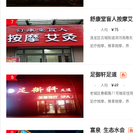
舒康堂盲人按摩艾
7
-
人均
￥75
-
洛龙区古城街道滨河南路东方
足疗按摩，推拿按摩，养...
足御轩足道
热
8
-
人均
￥49
-
老城区春都路71号融安佳
足疗按摩，推拿按摩，养...
富泉·生态水会
热