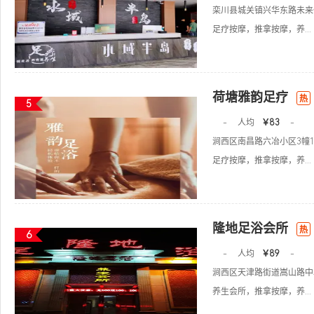
栾川县城关镇兴华东路未来
足疗按摩，推拿按摩，养...
荷塘雅韵足疗
热
5
-
人均
￥83
-
涧西区南昌路六冶小区3幢1
足疗按摩，推拿按摩，养...
隆地足浴会所
热
6
-
人均
￥89
-
涧西区天津路街道嵩山路中段
养生会所，推拿按摩，养...