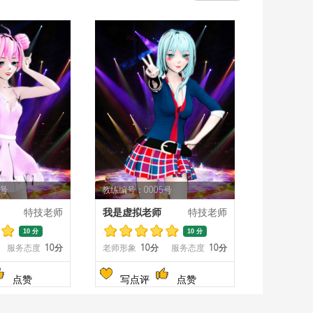
4号
教练编号：0005号
特技老师
我是虚拟老师
特技老师
10 分
10 分
服务态度
10分
老师形象
10分
服务态度
10分
点赞
写点评
点赞