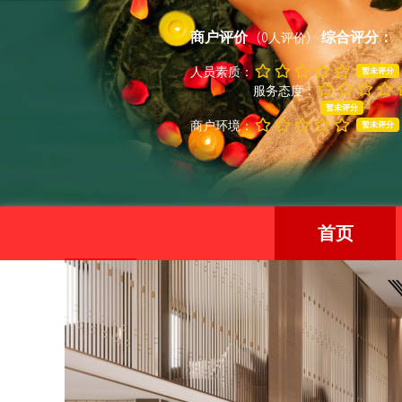
商户评价
综合评分：
(0人评价)
人员素质：
暂未评分
服务态度：
暂未评分
商户环境：
暂未评分
首页