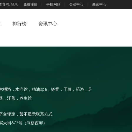
体育网,
登录
免费注册
手机网站
会员中心
商家中心
浴
排行榜
资讯中心
木桶浴，水疗馆，精油spa，搓背，干蒸，药浴，足
蒸，汗蒸，养生馆
平台评定，暂不显示联系方式
滨大街677号（涧桥西畔）