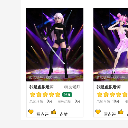
教练编号：0001号
教练编号：0002号
我是虚拟老师
特技老师
我是虚拟老师
10 分
老师形象
10分
服务态度
10分
老师形象
10分
服
写点评
点赞
写点评