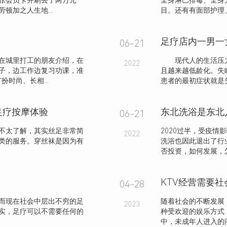
张会员卡并刷去了两万元
全身淋巴排毒、全身
顿加之人生地...
目。还有有面部护理、
足疗店内一男一
06-21
在城里打工的朋友介绍，在
现代人的生活压力
2022
子，边工作边复习功课，准
且越来越低龄化。失
扮时尚、长相...
患者的最初症状就是失
足疗按摩体验
06-21
不太了解，其实丝足非常简
2020过半，受疫
2022
类的服务。穿丝袜是因为有
洗浴也因此退出了行
否投资，如何发展，怎
04-28
而现在社会中层出不穷的足
随着社会的不断发展
2023
实，足疗可以不需要任何的
种受欢迎的娱乐方式
中，未成年人进入的问