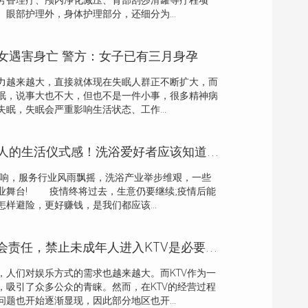
芳香理疗、颅内净化减压、背部刮莎滑罐等疗程项
眼部护理外，身体护理部分，还细分为...
女遇害身亡 警方：女子已有三月身孕
越来越大，直接就体现在失眠人群正不断扩大，而
眠，说事大也不大，但也不是一件小事，很多精神病
眠，失眠会严重影响生活状态、工作...
东北洗浴是东北人的生活仪式感！洗浴爱好者应该知道的常识
情影响，服务行业风雨飘摇，洗浴产业举步维艰，一些
业舞台! 疫情终将过去，生意仍要继续;疫情后能
样避险，更好赚钱，是我们都应该...
KTV经营需要社会责任，禁止未成年人进入KTV是必要的吗？
，人们对娱乐方式的需求也越来越大。而KTV作为一
，吸引了众多公众的青睐。然而，在KTV的经营过程
题也开始逐渐显现，因此部分地区也开...