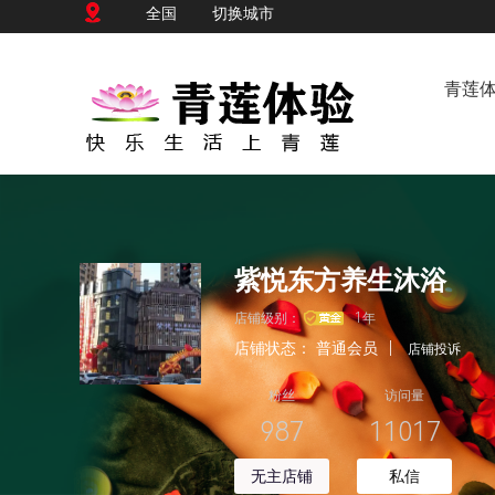
全国
切换城市
青莲
紫悦东方养生沐浴
店铺级别：
1年
店铺状态：
普通会员
|
店铺投诉
粉丝
访问量
987
11017
无主店铺
私信