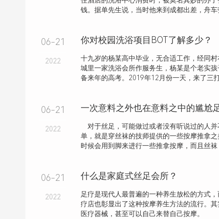
住酒店的洗浴中心消费时，被莫名其妙的办了
钱。据单先生说，当时他来到成都出差，舟车劳
你对校园洗浴项目BOT了解多少？
06-21
十九岁的杨某高中毕业，无合适工作，经同村
2022
城里一家洗浴会所作服务生，杨某是个老实孩
备来年的高考。2019年12月份一天，来了三打
一次意料之外也在意料之中的尴尬
06-21
对于丝足，可能做过或者没有听说过的人并
2022
单，就是穿丝袜的技师提供的一些按摩推拿之
时候会用到脚来进行一些推拿按摩，而且丝袜
什么是家庭式丝足会所？
06-21
足疗是现代人最普遍的一种养生放松的方式，
2022
疗店也彰显出了这种按摩养生方法的流行。其
医疗器械，甚至可以自己来替自己按摩。