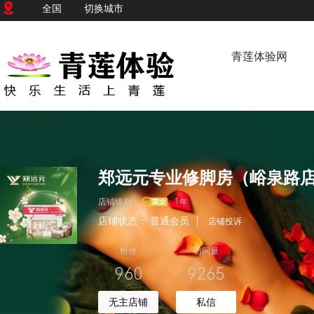
全国
切换城市
青莲体验网
郑远元专业修脚房（峪泉路
店铺级别：
1年
店铺状态：
普通会员
|
店铺投诉
粉丝
访问量
960
9265
无主店铺
私信