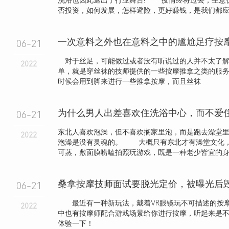
洗浴也因此退出了行业舞台! 疫情终将过去，生意仍
否投资，如何发展，怎样避险，更好赚钱，是我们都应该.
一次意料之外也在意料之中的尴尬足疗按
06-21
对于丝足，可能做过或者没有听说过的人并不太了解
2022
单，就是穿丝袜的技师提供的一些按摩推拿之类的服
时候会用到脚来进行一些推拿按摩，而且丝袜
06-21
东北人喜欢泡澡，但不喜欢搁家里泡，而是跑去澡堂
2022
泡澡是没有灵魂的。 大概只有东北才有澡堂文化
可蒸，敷面膜唠嗑拍照玩游戏，既是一种老少皆宜的身心.
桑拿按摩技师面试要脱光定价，被曝光后
06-21
最近有一种新玩法，戴着VR眼镜玩不可描述的按
2022
中也有按摩师配合游戏场景给你进行按摩，听起来是
体验一下！