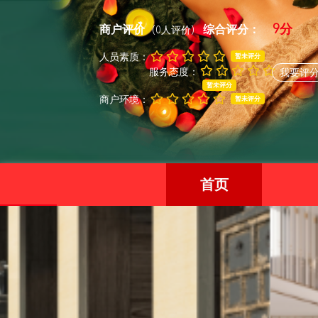
9分
商户评价
综合评分：
(0人评价)
人员素质：
暂未评分
服务态度：
我要评
暂未评分
商户环境：
暂未评分
首页