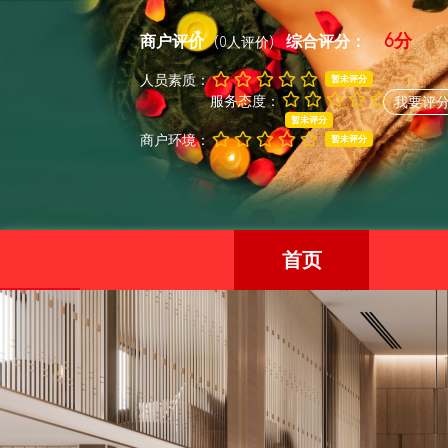
6分
商户评价
综合评分：
(0人评价)
人员素质：
暂未评分
服务态度：
我要评
暂未评分
商户环境：
暂未评分
首页