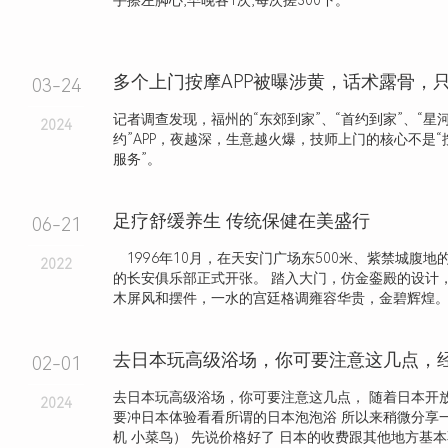
手擦左脚心,早晚各1次,每次搓300下。
03-24
记者调查发现，福州的“东郊到家”、“首约到家”、“星河
2024
约”APP，夜越深，生意越火爆，技师上门的核心不是“
服务”。
足疗舒缓养生 传统保健在美盛行
06-21
1996年10月，在天安门广场东500米、紫禁城腹地
2022
的长安俱乐部正式开张。 踏入大门，仿金銮殿的设计
木屏风和摆件，一水的宫廷格调雍容华贵，金碧辉煌
去日本玩高级浴场，你可要注意这几点，
02-01
去日本玩高级浴场，你可要注意这几点， 随着日本开
2024
要冲日本体验看看所谓的日本泡泡浴 所以来稍微分享
机 小菜鸟） 先说价格好了 日本的收费跟其他地方基本不.