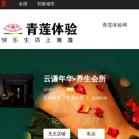
全国
切换城市
青莲体验网
云谦年华▪养生会所
店铺级别：
1年
店铺状态：
普通会员
|
店铺投诉
粉丝
访问量
788
2077
无主店铺
私信