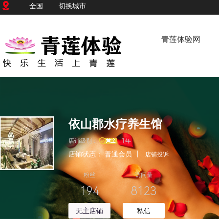
全国
切换城市
青莲体验网
依山郡水疗养生馆
店铺级别：
1年
店铺状态：
普通会员
|
店铺投诉
粉丝
访问量
194
8123
无主店铺
私信