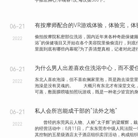
手擦左脚心,早晚各1次,每次搓300下。
有按摩师配合的VR游戏体验，体验完，体
06-21
偷拍按摩院私密部位洗浴，国内近年来各种奇葩保健频
2022
浴”的保健项目又开始在各个美容院里偷偷流行，到底什
里面到底有哪些内幕呢?为了弄清楚真相，记者对此进行了
06-21
东北人喜欢泡澡，但不喜欢搁家里泡，而是跑去澡堂
2022
泡澡是没有灵魂的。 大概只有东北才有澡堂文化
可蒸，敷面膜唠嗑拍照玩游戏，既是一种老少皆宜的身心.
私人会所岂能成干部的“法外之地”
06-21
曾经的东莞风云人物、人称“太子辉”的梁耀辉，栽
2022
的经营活动中：8月11日，广东东莞市中级人民法院
其控制的五星级酒店太子酒店组织卖淫活动，构成组织卖淫