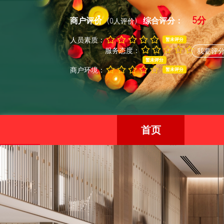
5分
商户评价
综合评分：
(0人评价)
人员素质：
暂未评分
服务态度：
我要评
暂未评分
商户环境：
暂未评分
首页