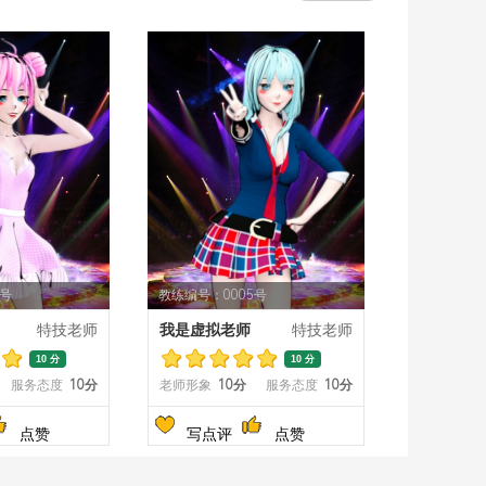
4号
教练编号：0005号
特技老师
我是虚拟老师
特技老师
10 分
10 分
服务态度
10分
老师形象
10分
服务态度
10分
点赞
写点评
点赞