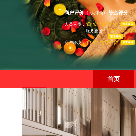
商户评价
综合评分：
(0人评价)
人员素质：
暂未评分
服务态度：
暂未评分
商户环境：
暂未评分
首页