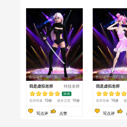
教练编号：0001号
教练编号：0002号
我是虚拟老师
特技老师
我是虚拟老师
10 分
老师形象
10分
服务态度
10分
老师形象
10分
服
写点评
点赞
写点评