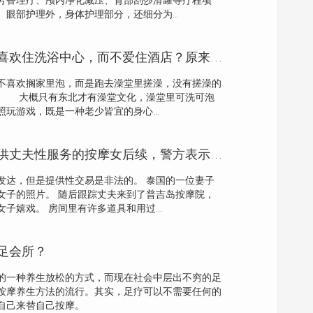
芳香理疗、颅内净化减压、背部刮莎滑罐等疗程项
眼部护理外，身体护理部分，还细分为...
为什么男人出差喜欢住洗浴中心，而不爱住酒店？原来有这3种好处
不喜欢搁家里泡，而是跑去澡堂里搓澡，没有搓澡的
。 大概只有东北才有澡堂文化，澡堂里可洗可泡
玩游戏，既是一种老少皆宜的身心...
泰国妻子袭击提供丈夫性服务的按摩女后续，警方表示会处理打人者，附视屏！
发达，但是提供性交易是非法的。 泰国的一位妻子
女子的照片。 随后跟踪丈夫来到了普吉岛按摩院，
子嬉戏。 房间里有许多道具和用过...
足会所？
的一种养生放松的方式，而现在社会中层出不穷的足
按摩养生方法的流行。其实，足疗可以不需要任何的
自己来替自己按摩。