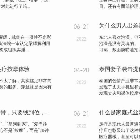
，到底什么是“根浴”，这
全身淋巴排毒、全身
此进行了暗...
目。还有有面部护理、
06-21
耀辉，栽倒在一项并不光彩
东北人喜欢泡澡，但
2022
民法院一审认定梁耀辉利用
泡澡是没有灵魂的
组织卖淫...
可蒸，敷面膜唠嗑拍照
足疗按摩体验
04-28
不太了解，其实丝足非常简
泰国的色情产业非常
2023
类的服务。穿丝袜是因为有
发现了丈夫手机里和
发现丈夫和裸体按摩女
多个上门按摩APP被曝涉黄，话术露骨，只要钱到位，啥服务都能做
什么是家庭式丝
06-21
”、“星河到家”、“爱尚往
足疗是现代人最普遍
2022
心不是“按摩”，而是“加钟
疗店也彰显出了这种
医疗器械，甚至可以