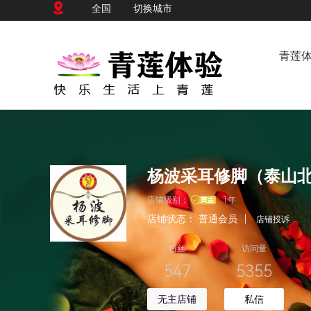
全国
切换城市
青莲
杨波采耳修脚（泰山
店铺级别：
1年
店铺状态：
普通会员
|
店铺投诉
粉丝
访问量
547
5355
无主店铺
私信