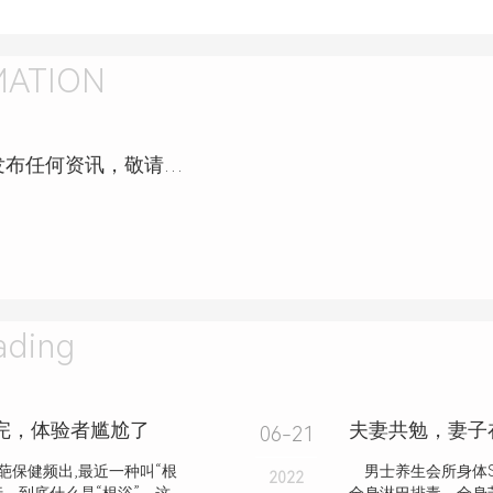
MATION
杨波采耳修脚（泰山北路店）还未发布任何资讯，敬请期待！
ding
完，体验者尴尬了
06-21
保健频出,最近一种叫“根
男士养生会所身体S
2022