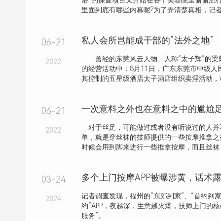
浴”的保健项目又开始在各个美容院里偷偷流行
里面到底有哪些内幕呢?为了弄清楚真相，记者对
私人会所岂能成干部的“法外之地”
06-21
曾经的东莞风云人物、人称“太子辉”的梁
2022
的经营活动中：8月11日，广东东莞市中级人
其控制的五星级酒店太子酒店组织卖淫活动，构成
一次意料之外也在意料之中的尴尬
06-21
对于丝足，可能做过或者没有听说过的人并
2022
单，就是穿丝袜的技师提供的一些按摩推拿之
时候会用到脚来进行一些推拿按摩，而且丝袜
03-24
记者调查发现，福州的“东郊到家”、“首约到家
2024
约”APP，夜越深，生意越火爆，技师上门的核
服务”。