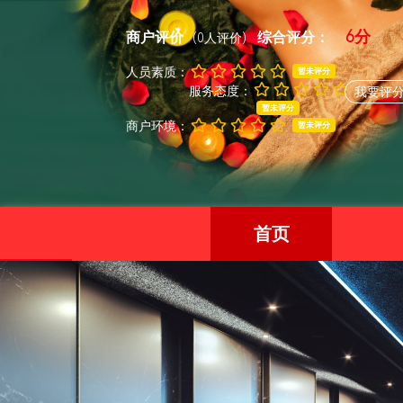
6分
商户评价
综合评分：
(0人评价)
人员素质：
暂未评分
服务态度：
我要评
暂未评分
商户环境：
暂未评分
首页