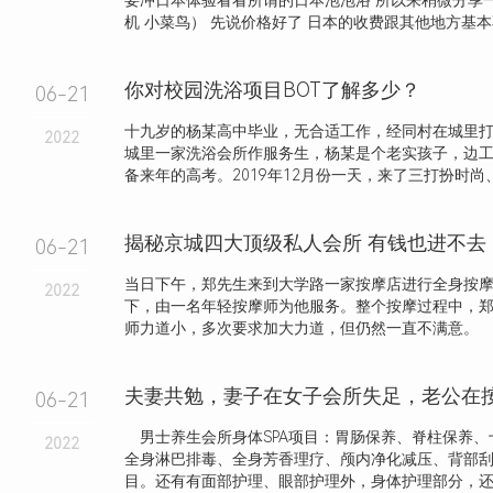
要冲日本体验看看所谓的日本泡泡浴 所以来稍微分享
机 小菜鸟） 先说价格好了 日本的收费跟其他地方基本不.
你对校园洗浴项目BOT了解多少？
06-21
十九岁的杨某高中毕业，无合适工作，经同村在城里
2022
城里一家洗浴会所作服务生，杨某是个老实孩子，边
备来年的高考。2019年12月份一天，来了三打扮时尚、长
揭秘京城四大顶级私人会所 有钱也进不去
06-21
当日下午，郑先生来到大学路一家按摩店进行全身按
2022
下，由一名年轻按摩师为他服务。整个按摩过程中，
师力道小，多次要求加大力道，但仍然一直不满意。
06-21
男士养生会所身体SPA项目：胃肠保养、脊柱保养、
2022
全身淋巴排毒、全身芳香理疗、颅内净化减压、背部
目。还有有面部护理、眼部护理外，身体护理部分，还细