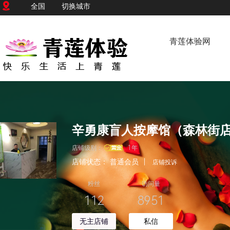
全国
切换城市
青莲体验网
辛勇康盲人按摩馆（森林街
店铺级别：
1年
店铺状态：
普通会员
|
店铺投诉
粉丝
访问量
112
8951
无主店铺
私信