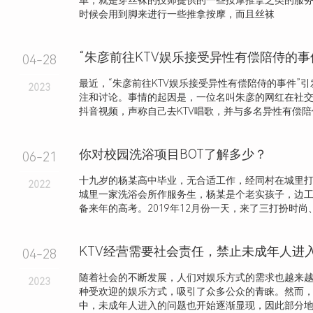
单，就是穿丝袜的技师提供的一些按摩推拿之类的服
时候会用到脚来进行一些推拿按摩，而且丝袜
“朱彦前往KTV娱乐接受异性有偿陪侍的事
04-28
最近，“朱彦前往KTV娱乐接受异性有偿陪侍的事件”
2023
注和讨论。事情的起因是，一位名叫朱彦的网红在社
抖音视频，声称自己去KTV唱歌，并与多名异性有偿陪侍，
你对校园洗浴项目BOT了解多少？
06-21
十九岁的杨某高中毕业，无合适工作，经同村在城里
2022
城里一家洗浴会所作服务生，杨某是个老实孩子，边
备来年的高考。2019年12月份一天，来了三打扮时尚、长
04-28
随着社会的不断发展，人们对娱乐方式的需求也越来越
2023
种受欢迎的娱乐方式，吸引了众多公众的青睐。然而，
中，未成年人进入的问题也开始逐渐显现，因此部分地区