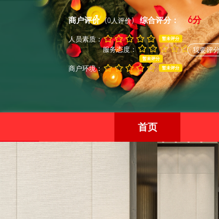
6分
商户评价
综合评分：
(0人评价)
人员素质：
暂未评分
服务态度：
我要评
暂未评分
商户环境：
暂未评分
首页