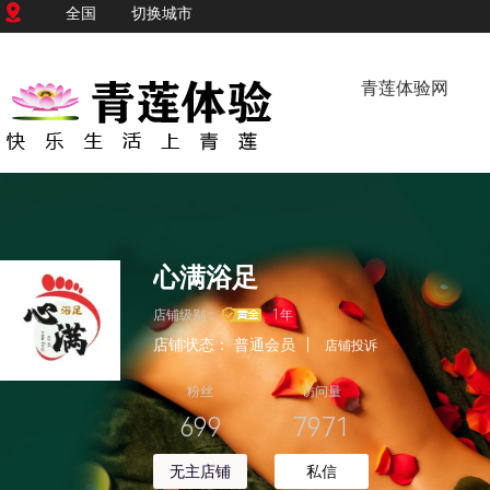
全国
切换城市
青莲体验网
心满浴足
店铺级别：
1年
店铺状态：
普通会员
|
店铺投诉
粉丝
访问量
699
7971
无主店铺
私信