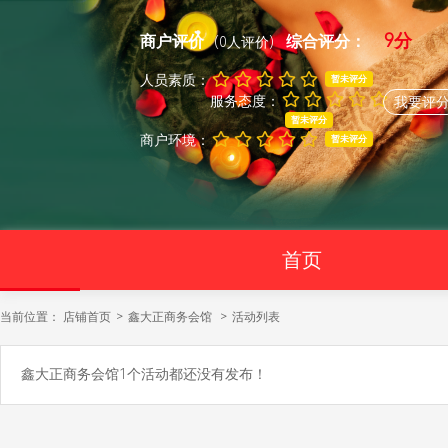
9分
商户评价
综合评分：
(0人评价)
人员素质：
暂未评分
服务态度：
我要评
暂未评分
商户环境：
暂未评分
首页
当前位置： 店铺首页
>
鑫大正商务会馆
>
活动列表
鑫大正商务会馆1个活动都还没有发布！