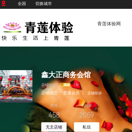
全国
切换城市
青莲体验网
鑫大正商务会馆
店铺级别：
1年
店铺状态：
普通会员
|
店铺投诉
粉丝
访问量
458
2059
无主店铺
私信