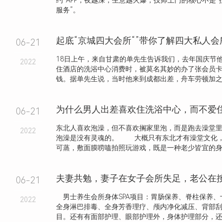
约”APP，夜越深，生意越火爆，技师上门的核心不是“
服务”。
起底“京城四大会所“”带你了解四大私人
06-21
18日上午，来自甘肃的单先生告诉我们，去年国庆节
2022
住酒店的洗浴中心消费时，被莫名其妙的办了张会员
钱。据单先生说，当时他来到成都出差，舟车劳顿加之人
06-21
东北人喜欢泡澡，但不喜欢搁家里泡，而是跑去澡堂
2022
泡澡是没有灵魂的。 大概只有东北才有澡堂文化
可蒸，敷面膜唠嗑拍照玩游戏，既是一种老少皆宜的身心.
06-21
男士养生会所身体SPA项目：胃肠保养、脊柱保养、
2022
全身淋巴排毒、全身芳香理疗、颅内净化减压、背部
目。还有有面部护理、眼部护理外，身体护理部分，还细