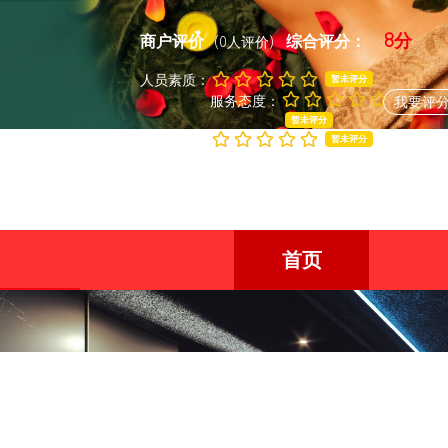
8分
商户评价
综合评分：
(0人评价)
人员素质：
暂未评分
服务态度：
我要评
暂未评分
商户环境：
暂未评分
首页