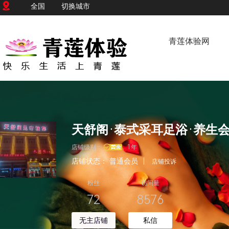
全国
切换城市
青莲体验网
店铺级别：
1年
店铺状态：
普通会员
|
店铺投诉
粉丝
访问量
72
8576
无主店铺
私信