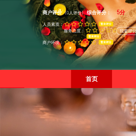
5分
商户评价
综合评分：
(0人评价)
人员素质：
暂未评分
服务态度：
我要评
暂未评分
商户环境：
暂未评分
首页