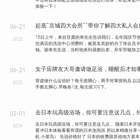
中也有按摩师配合游戏场景给你进行按摩，听起来是
体验一下！
起底“京城四大会所“”带你了解四大私人
06-21
18日上午，来自甘肃的单先生告诉我们，去年国庆节
2022
住酒店的洗浴中心消费时，被莫名其妙的办了张会员
钱。据单先生说，当时他来到成都出差，舟车劳顿加之人
06-21
肾虚做什么运动好？每天搓脚心，两手对掌搓热后,以左
2022
手擦左脚心,早晚各1次,每次搓300下。
去日本玩高级浴场，你可要注意这几点，
02-01
去日本玩高级浴场，你可要注意这几点， 随着日本开
2024
要冲日本体验看看所谓的日本泡泡浴 所以来稍微分享
机 小菜鸟） 先说价格好了 日本的收费跟其他地方基本不.