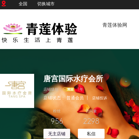
全国
切换城市
青莲体验网
唐宫国际水疗会所
店铺级别：
1年
店铺状态：
普通会员
|
店铺投诉
粉丝
访问量
956
2298
无主店铺
私信