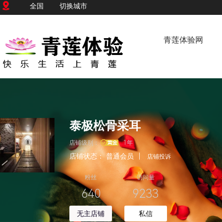
全国
切换城市
青莲体验网
泰极松骨采耳
店铺级别：
1年
店铺状态：
普通会员
|
店铺投诉
粉丝
访问量
640
9233
无主店铺
私信