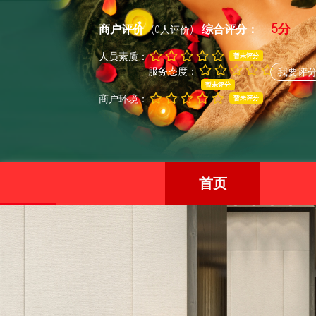
5分
商户评价
综合评分：
(0人评价)
人员素质：
暂未评分
服务态度：
我要评
暂未评分
商户环境：
暂未评分
首页