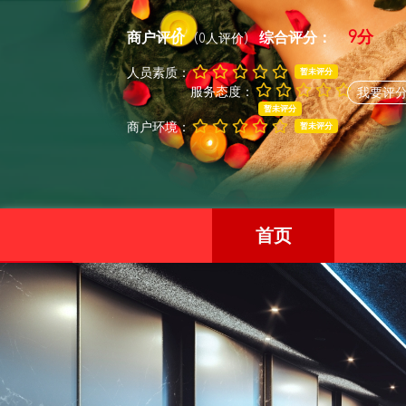
9分
商户评价
综合评分：
(0人评价)
人员素质：
暂未评分
服务态度：
我要评
暂未评分
商户环境：
暂未评分
首页