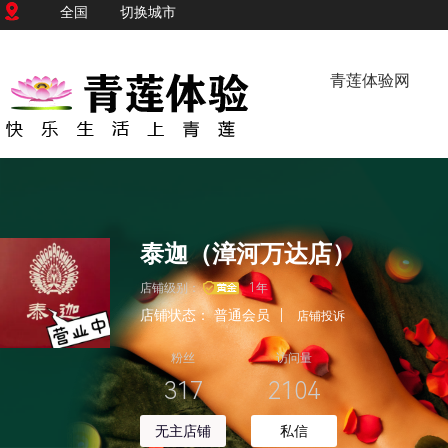
全国
切换城市
青莲体验网
泰迦（漳河万达店）
店铺级别：
1年
店铺状态：
普通会员
|
店铺投诉
粉丝
访问量
317
2104
无主店铺
私信