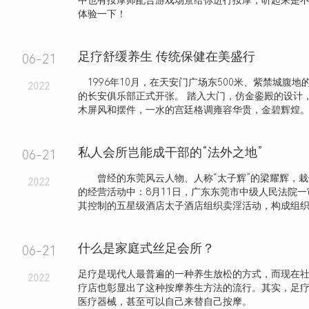
中也有按摩师配合游戏场景给你进行按摩，听起来是
体验一下！
足疗舒缓养生 传统保健在美盛行
06-21
1996年10月，在天安门广场东500米、紫禁城腹地
2022
的长安俱乐部正式开张。 踏入大门，仿金銮殿的设计
木屏风和摆件，一水的宫廷格调雍容华贵，金碧辉煌
私人会所岂能成干部的“法外之地”
06-21
曾经的东莞风云人物、人称“太子辉”的梁耀辉，栽
2022
的经营活动中：8月11日，广东东莞市中级人民法院
其控制的五星级酒店太子酒店组织卖淫活动，构成组织卖淫
什么是家庭式丝足会所？
06-21
足疗是现代人最普遍的一种养生放松的方式，而现在
2022
疗店也彰显出了这种按摩养生方法的流行。其实，足
医疗器械，甚至可以自己来替自己按摩。