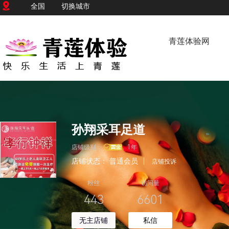
全国
切换城市
青莲体验网
孙翔采耳足道
店铺级别：
1年
店铺状态：
普通会员
|
店铺投诉
粉丝
访问量
443
6601
无主店铺
私信