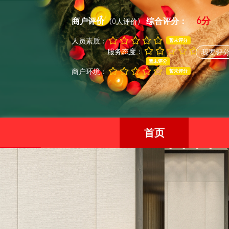
6分
商户评价
综合评分：
(0人评价)
人员素质：
暂未评分
服务态度：
我要评
暂未评分
商户环境：
暂未评分
首页