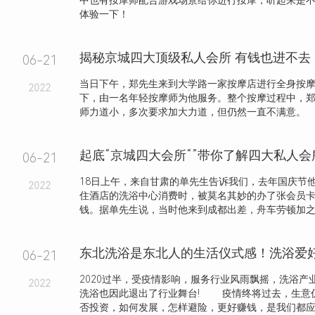
中也有按摩师配合游戏场景给你进行按摩，听起来是
体验一下！
揭秘京城四大顶级私人会所 有钱也进不去
06-21
当日下午，郑先生来到大学路一家按摩店进行全身按
2022
下，由一名年轻按摩师为他服务。整个按摩过程中，
师力道小，多次要求加大力道，但仍然一直不满意。
起底“京城四大会所“”带你了解四大私人
06-21
18日上午，来自甘肃的单先生告诉我们，去年国庆节
2022
住酒店的洗浴中心消费时，被莫名其妙的办了张会员
钱。据单先生说，当时他来到成都出差，舟车劳顿加之人
06-21
2020过半，受疫情影响，服务行业风雨飘摇，洗浴产
2022
洗浴也因此退出了行业舞台! 疫情终将过去，生意仍
否投资，如何发展，怎样避险，更好赚钱，是我们都应该.