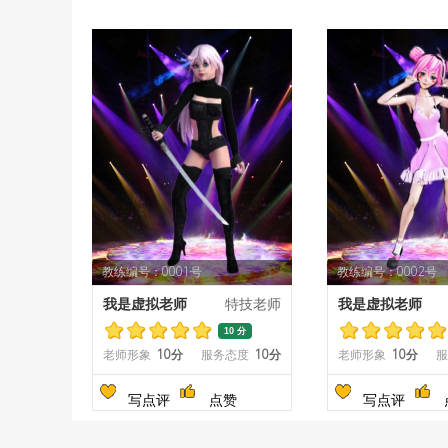
教练编号：0001号
教练编号：0002号
我是虚拟老师
特技老师
我是虚拟老师
10 分
老师形象
10分
服务态度
10分
老师形象
10分
服
写点评
点赞
写点评