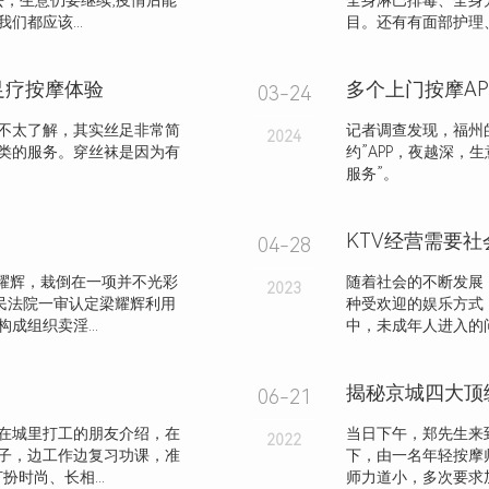
，生意仍要继续;疫情后能
全身淋巴排毒、全身
都应该...
目。还有有面部护理、
足疗按摩体验
03-24
不太了解，其实丝足非常简
记者调查发现，福州的
2024
类的服务。穿丝袜是因为有
约”APP，夜越深，
服务”。
04-28
耀辉，栽倒在一项并不光彩
随着社会的不断发展
2023
民法院一审认定梁耀辉利用
种受欢迎的娱乐方式
组织卖淫...
中，未成年人进入的问
揭秘京城四大顶
06-21
在城里打工的朋友介绍，在
当日下午，郑先生来
2022
子，边工作边复习功课，准
下，由一名年轻按摩
扮时尚、长相...
师力道小，多次要求