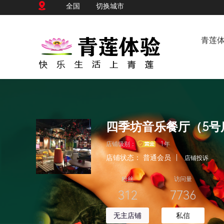
全国
切换城市
青莲
四季坊音乐餐厅（5号
店铺级别：
1年
店铺状态：
普通会员
|
店铺投诉
粉丝
访问量
312
7736
无主店铺
私信