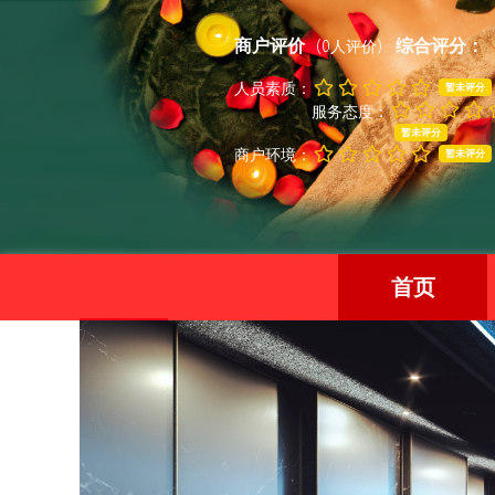
商户评价
综合评分：
(0人评价)
人员素质：
暂未评分
服务态度：
暂未评分
商户环境：
暂未评分
首页