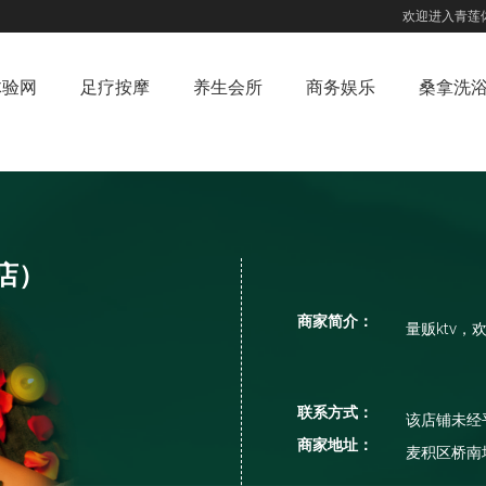
欢迎进入青莲
体验网
足疗按摩
养生会所
商务娱乐
桑拿洗
店）
商家简介：
量贩ktv，
联系方式：
该店铺未经
商家地址：
麦积区桥南