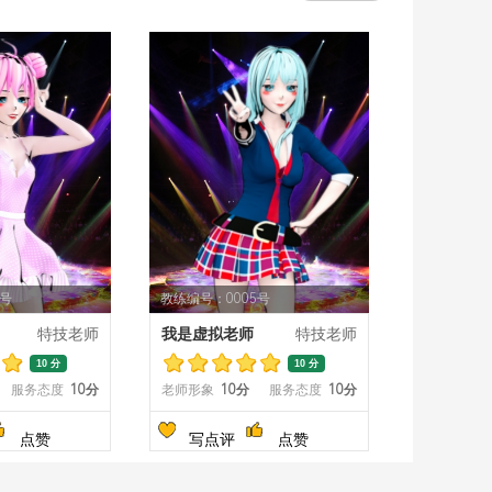
4号
教练编号：0005号
特技老师
我是虚拟老师
特技老师
10 分
10 分
服务态度
10分
老师形象
10分
服务态度
10分
点赞
写点评
点赞