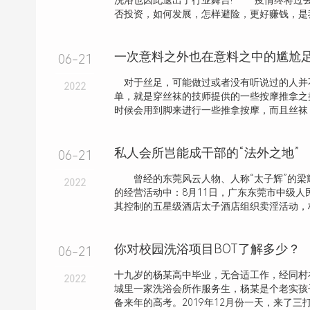
洗浴也因此退出了行业舞台! 疫情终将过去
否投资，如何发展，怎样避险，更好赚钱，是我们
一次意料之外也在意料之中的尴尬
06-21
对于丝足，可能做过或者没有听说过的人并
2022
单，就是穿丝袜的技师提供的一些按摩推拿之
时候会用到脚来进行一些推拿按摩，而且丝袜
私人会所岂能成干部的“法外之地”
06-21
曾经的东莞风云人物、人称“太子辉”的梁
2022
的经营活动中：8月11日，广东东莞市中级人
其控制的五星级酒店太子酒店组织卖淫活动，构成
你对校园洗浴项目BOT了解多少？
06-21
十九岁的杨某高中毕业，无合适工作，经同村
2022
城里一家洗浴会所作服务生，杨某是个老实孩
备来年的高考。2019年12月份一天，来了三打