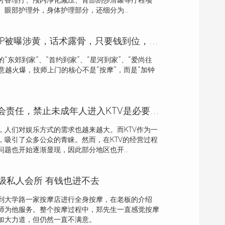
芳香理疗、颅内净化减压、背部刮莎滑罐等疗程项
眼部护理外，身体护理部分，还细分为...
多个上门按摩APP被曝涉黄，话术露骨，只要钱到位，啥服务都能做
“东郊到家”、“首约到家”、“星河到家”、“爱尚往
生意越火爆，技师上门的核心不是“按摩”，而是“加钟
KTV经营需要社会责任，禁止未成年人进入KTV是必要的吗？
，人们对娱乐方式的需求也越来越大。而KTV作为一
，吸引了众多公众的青睐。然而，在KTV的经营过程
题也开始逐渐显现，因此部分地区也开...
级私人会所 有钱也进不去
到大学路一家按摩店进行全身按摩，在老板的介绍
师为他服务。整个按摩过程中，郑先生一直感觉按摩
加大力道，但仍然一直不满意。