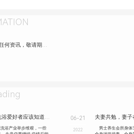
MATION
四季坊音乐餐厅（5号店）还未发布任何资讯，敬请期待！
ding
东北洗浴是东北人的生活仪式感！洗浴爱好者应该知道的常识
06-21
，洗浴产业举步维艰，一些
男士养生会所身体S
2022