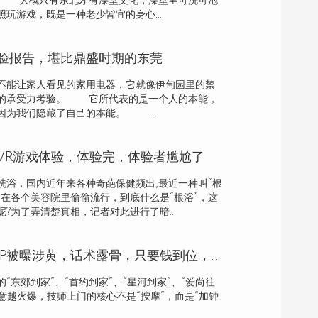
。 大概只有东北才有澡堂文化，澡堂里可洗可泡
玩游戏，既是一种老少皆宜的身心...
验报告，堪比鼎盛时期的东莞
能让家人看见的家用电器，它就像伊甸园里的禁
大的承受力考验。 它所代表的是一个人的本能，
因为我们隐藏了自己的本能。 ...
VR游戏体验，体验完，体验者尴尬了
洗浴，国内近年来各种奇葩保健频出,最近一种叫“根
始在各个美容院里偷偷流行，到底什么是“根浴”，这
?为了弄清楚真相，记者对此进行了暗...
多个上门按摩APP被曝涉黄，话术露骨，只要钱到位，啥服务都能做
“东郊到家”、“首约到家”、“星河到家”、“爱尚往
生意越火爆，技师上门的核心不是“按摩”，而是“加钟