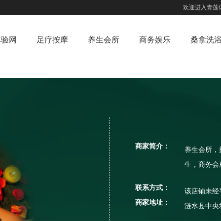
欢迎进入青莲
体验网
足疗按摩
养生会所
商务娱乐
桑拿洗
商家简介：
养生会所，
生，商务会
联系方式：
该店铺未经
商家地址：
涟水县中央城