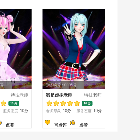
4号
教练编号：0005号
特技老师
我是虚拟老师
特技老师
10 分
10 分
服务态度
10分
老师形象
10分
服务态度
10分
点赞
写点评
点赞