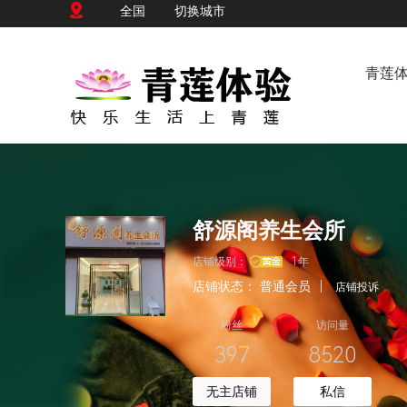
全国
切换城市
青莲
舒源阁养生会所
店铺级别：
1年
店铺状态：
普通会员
|
店铺投诉
粉丝
访问量
397
8520
无主店铺
私信