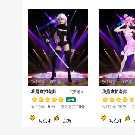
教练编号：0001号
教练编号：0002号
我是虚拟老师
特技老师
我是虚拟老师
10 分
老师形象
10分
服务态度
10分
老师形象
10分
服
写点评
点赞
写点评