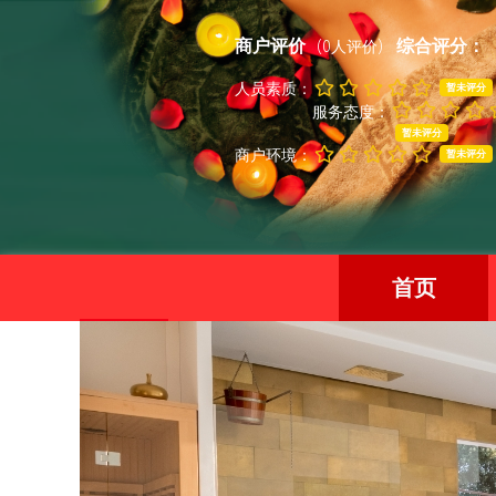
商户评价
综合评分：
(0人评价)
人员素质：
暂未评分
服务态度：
暂未评分
商户环境：
暂未评分
首页