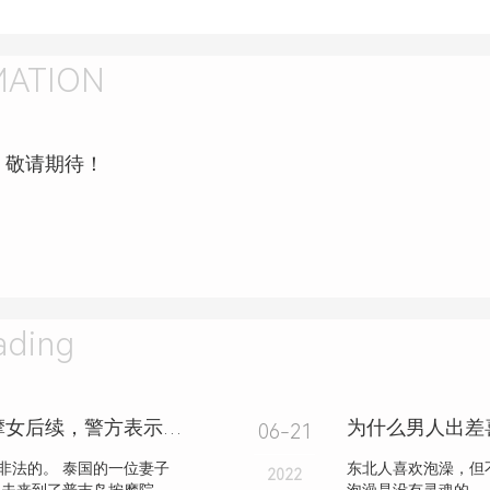
MATION
，敬请期待！
ding
泰国妻子袭击提供丈夫性服务的按摩女后续，警方表示会处理打人者，附视屏！
06-21
非法的。 泰国的一位妻子
东北人喜欢泡澡，但
2022