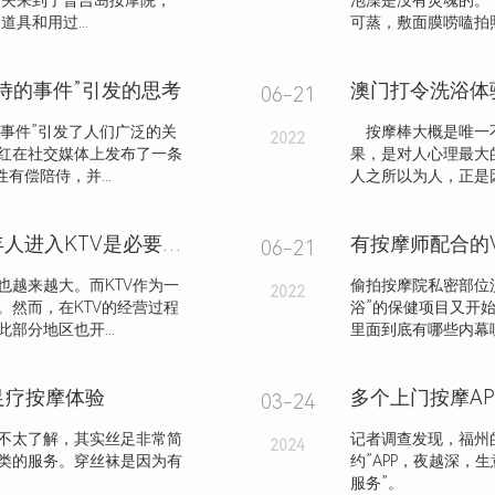
丈夫来到了普吉岛按摩院，
泡澡是没有灵魂的
具和用过...
可蒸，敷面膜唠嗑拍照
侍的事件”引发的思考
澳门打令洗浴体
06-21
的事件”引发了人们广泛的关
按摩棒大概是唯一不
2022
红在社交媒体上发布了一条
果，是对人心理最
有偿陪侍，并...
人之所以为人，正是
KTV经营需要社会责任，禁止未成年人进入KTV是必要的吗？
有按摩师配合的
06-21
也越来越大。而KTV作为一
偷拍按摩院私密部位
2022
。然而，在KTV的经营过程
浴”的保健项目又开
部分地区也开...
里面到底有哪些内幕呢
足疗按摩体验
03-24
不太了解，其实丝足非常简
记者调查发现，福州的
2024
类的服务。穿丝袜是因为有
约”APP，夜越深，
服务”。