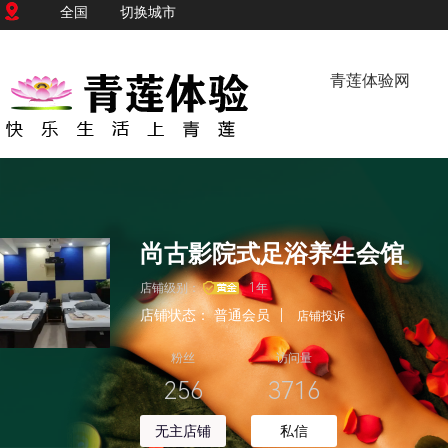
全国
切换城市
青莲体验网
尚古影院式足浴养生会馆
店铺级别：
1年
店铺状态：
普通会员
|
店铺投诉
粉丝
访问量
256
3716
无主店铺
私信