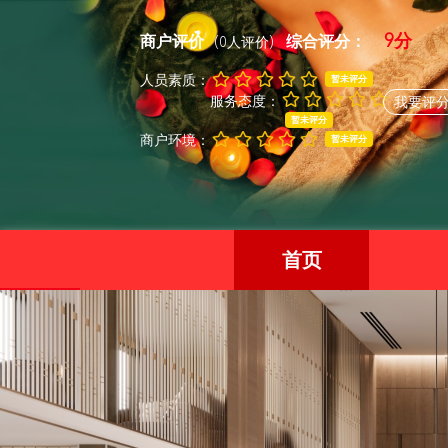
9分
商户评价
综合评分：
(0人评价)
人员素质：
暂未评分
服务态度：
我要评
暂未评分
商户环境：
暂未评分
首页