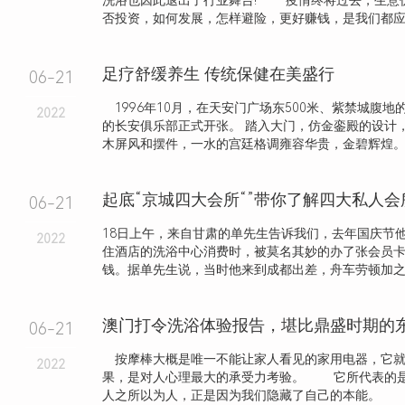
洗浴也因此退出了行业舞台! 疫情终将过去，生意仍
否投资，如何发展，怎样避险，更好赚钱，是我们都应该.
足疗舒缓养生 传统保健在美盛行
06-21
1996年10月，在天安门广场东500米、紫禁城腹地
2022
的长安俱乐部正式开张。 踏入大门，仿金銮殿的设计
木屏风和摆件，一水的宫廷格调雍容华贵，金碧辉煌
起底“京城四大会所“”带你了解四大私人
06-21
18日上午，来自甘肃的单先生告诉我们，去年国庆节
2022
住酒店的洗浴中心消费时，被莫名其妙的办了张会员
钱。据单先生说，当时他来到成都出差，舟车劳顿加之人
澳门打令洗浴体验报告，堪比鼎盛时期的
06-21
按摩棒大概是唯一不能让家人看见的家用电器，它就
2022
果，是对人心理最大的承受力考验。 它所代表的
人之所以为人，正是因为我们隐藏了自己的本能。 .