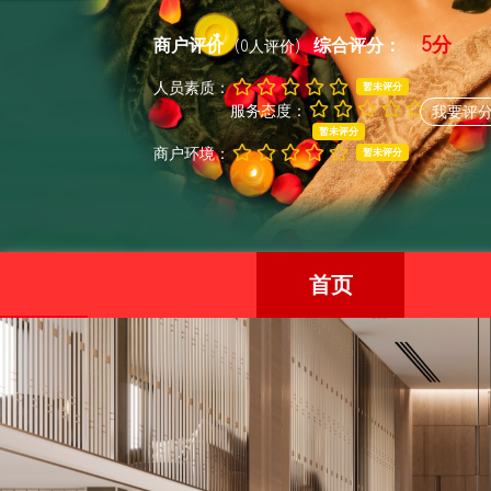
5分
商户评价
综合评分：
(0人评价)
人员素质：
暂未评分
服务态度：
我要评
暂未评分
商户环境：
暂未评分
首页