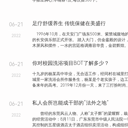
手擦左脚心,早晚各1次,每次搓300下。
足疗舒缓养生 传统保健在美盛行
06-21
1996年10月，在天安门广场东500米、紫禁城腹地
2022
的长安俱乐部正式开张。 踏入大门，仿金銮殿的设计
木屏风和摆件，一水的宫廷格调雍容华贵，金碧辉煌
你对校园洗浴项目BOT了解多少？
06-21
十九岁的杨某高中毕业，无合适工作，经同村在城里
2022
城里一家洗浴会所作服务生，杨某是个老实孩子，边
备来年的高考。2019年12月份一天，来了三打扮时尚、长
私人会所岂能成干部的“法外之地”
06-21
曾经的东莞风云人物、人称“太子辉”的梁耀辉，栽
2022
的经营活动中：8月11日，广东东莞市中级人民法院
其控制的五星级酒店太子酒店组织卖淫活动，构成组织卖淫