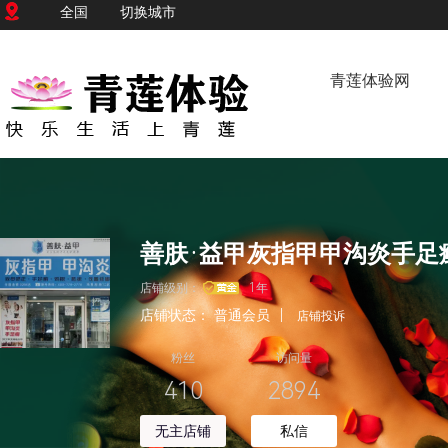
全国
切换城市
青莲体验网
店铺级别：
1年
店铺状态：
普通会员
|
店铺投诉
粉丝
访问量
410
2894
无主店铺
私信