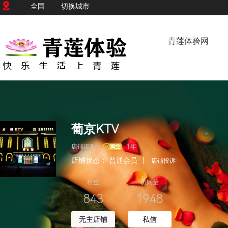
全国
切换城市
青莲体验网
葡京KTV
店铺级别：
1年
店铺状态：
普通会员
|
店铺投诉
粉丝
访问量
843
1948
无主店铺
私信