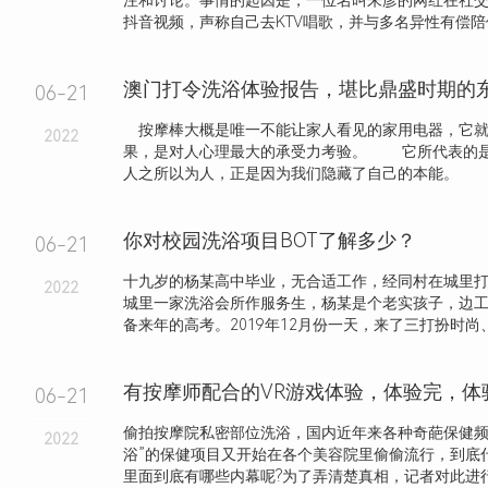
注和讨论。事情的起因是，一位名叫朱彦的网红在社
抖音视频，声称自己去KTV唱歌，并与多名异性有偿陪侍，
澳门打令洗浴体验报告，堪比鼎盛时期的
06-21
按摩棒大概是唯一不能让家人看见的家用电器，它就
2022
果，是对人心理最大的承受力考验。 它所代表的
人之所以为人，正是因为我们隐藏了自己的本能。 .
你对校园洗浴项目BOT了解多少？
06-21
十九岁的杨某高中毕业，无合适工作，经同村在城里
2022
城里一家洗浴会所作服务生，杨某是个老实孩子，边
备来年的高考。2019年12月份一天，来了三打扮时尚、长
有按摩师配合的VR游戏体验，体验完，体
06-21
偷拍按摩院私密部位洗浴，国内近年来各种奇葩保健频
2022
浴”的保健项目又开始在各个美容院里偷偷流行，到底什
里面到底有哪些内幕呢?为了弄清楚真相，记者对此进行了