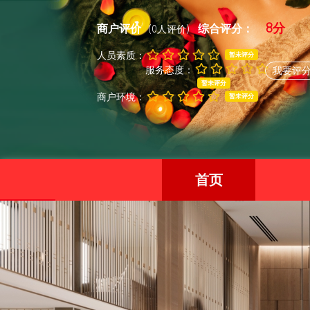
8分
商户评价
综合评分：
(0人评价)
人员素质：
暂未评分
服务态度：
我要评
暂未评分
商户环境：
暂未评分
首页