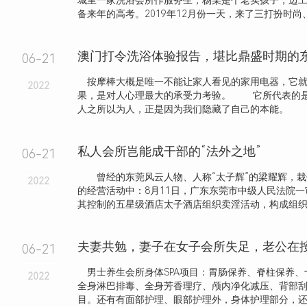
城里一家洗浴会所作服务生，杨某是个老实孩子，边
备来年的高考。2019年12月份一天，来了三打扮时尚、长
澳门打令洗浴体验报告，堪比鼎盛时期的
06-21
按摩棒大概是唯一不能让家人看见的家用电器，它就
2022
果，是对人心理最大的承受力考验。 它所代表的
人之所以为人，正是因为我们隐藏了自己的本能。 .
私人会所岂能成干部的“法外之地”
06-21
曾经的东莞风云人物、人称“太子辉”的梁耀辉，栽
2022
的经营活动中：8月11日，广东东莞市中级人民法院
其控制的五星级酒店太子酒店组织卖淫活动，构成组织卖淫
06-21
男士养生会所身体SPA项目：胃肠保养、脊柱保养、
2022
全身淋巴排毒、全身芳香理疗、颅内净化减压、背部
目。还有有面部护理、眼部护理外，身体护理部分，还细