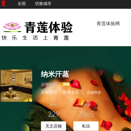
全国
切换城市
青莲体验网
纳米汗蒸
店铺级别：
1年
店铺状态：
普通会员
|
店铺投诉
粉丝
访问量
229
7365
无主店铺
私信