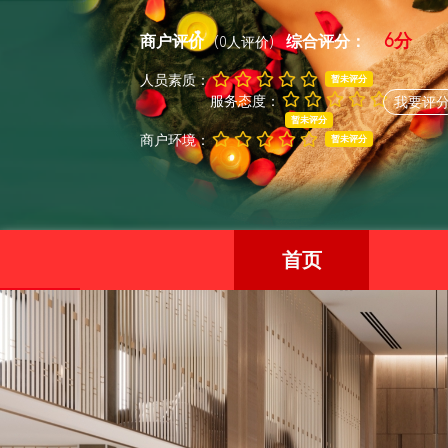
6分
商户评价
综合评分：
(0人评价)
人员素质：
暂未评分
服务态度：
我要评
暂未评分
商户环境：
暂未评分
首页