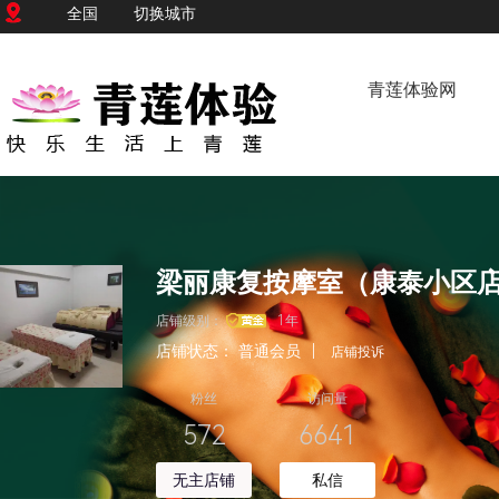
全国
切换城市
青莲体验网
梁丽康复按摩室（康泰小区
店铺级别：
1年
店铺状态：
普通会员
|
店铺投诉
粉丝
访问量
572
6641
无主店铺
私信