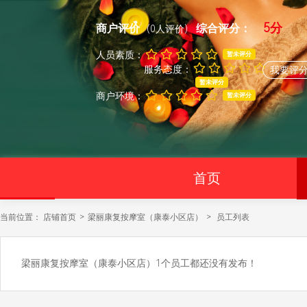
5分
商户评价
综合评分：
(0人评价)
人员素质：
暂未评分
服务态度：
我要评
暂未评分
商户环境：
暂未评分
首页
当前位置： 店铺首页
>
梁丽康复按摩室（康泰小区店）
>
员工列表
梁丽康复按摩室（康泰小区店）1个员工都还没有发布！