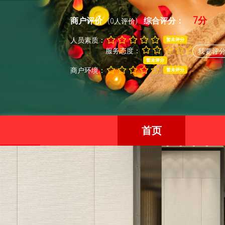
7分
商户评价
综合评分：
(0人评价)
人员素质：
暂未评分
服务态度：
我要评
暂未评分
商户环境：
暂未评分
首页