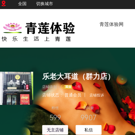
全国
切换城市
青莲体验网
乐老大耳道（群力店）
店铺级别：
1年
店铺状态：
普通会员
|
店铺投诉
粉丝
访问量
599
9907
无主店铺
私信